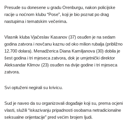
Presude su donesene u gradu Orenburgu, nakon policijske
racije u noćnom klubu “Pose”, koji je bio poznat po drag
nastupima i tematskim večerima.
Vlasnik kluba Vjačeslav Kasanov (37) osuđen je na sedam
godina zatvora i novčanu kaznu od oko milion rubalja (približno
12.700 dolara). Menadžerica Diana Kamiljanova (30) dobila je
šest godina i tri mjeseca zatvora, dok je umjetnički direktor
Aleksandar Klimov (23) osuđen na dvije godine i tri mjeseca
zatvora.
Svi optuženi negirali su krivicu.
Sud je naveo da su organizovali događaje koji su, prema ocjeni
vlasti, služili “iskazivanju pripadnosti osobama netradicionalne
seksualne orijentacije” pred većim brojem ljudi.