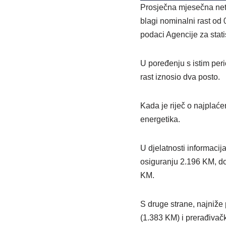
Prosječna mjesečna neto 
blagi nominalni rast od
podaci Agencije za stati
U poređenju s istim per
rast iznosio dva posto.
Kada je riječ o najplaćen
energetika.
U djelatnosti informacij
osiguranju 2.196 KM, do
KM.
S druge strane, najniže p
(1.383 KM) i prerađivačk