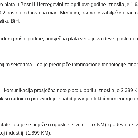
plata u Bosni i Hercegovini za april ove godine iznosila je 1.6
 0,2 posto u odnosu na mart. Međutim, realno je zabilježen pad 
stiku BiH.
iodom prošle godine, prosječna plata veća je za devet posto nom
ijim sektorima, i dalje prednjače informacione tehnologije, finans
a i komunikacija prosječna neto plata u aprilu iznosila je 2.399 K
k su radnici u proizvodnji i snabdijevanju električnom energijom
late i dalje se bilježe u ugostiteljstvu (1.157 KM), građevinarst
oj industriji (1.399 KM).