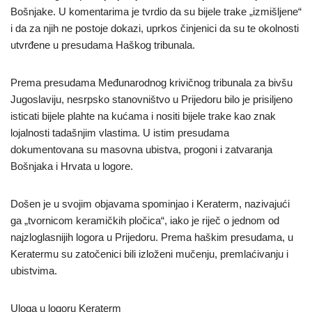
Bošnjake. U komentarima je tvrdio da su bijele trake „izmišljene“
i da za njih ne postoje dokazi, uprkos činjenici da su te okolnosti
utvrđene u presudama Haškog tribunala.
Prema presudama Međunarodnog krivičnog tribunala za bivšu
Jugoslaviju, nesrpsko stanovništvo u Prijedoru bilo je prisiljeno
isticati bijele plahte na kućama i nositi bijele trake kao znak
lojalnosti tadašnjim vlastima. U istim presudama
dokumentovana su masovna ubistva, progoni i zatvaranja
Bošnjaka i Hrvata u logore.
Došen je u svojim objavama spominjao i Keraterm, nazivajući
ga „tvornicom keramičkih pločica“, iako je riječ o jednom od
najzloglasnijih logora u Prijedoru. Prema haškim presudama, u
Keratermu su zatočenici bili izloženi mučenju, premlaćivanju i
ubistvima.
Uloga u logoru Keraterm