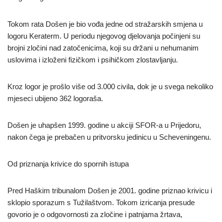
Tokom rata Došen je bio vođa jedne od stražarskih smjena u
logoru Keraterm. U periodu njegovog djelovanja počinjeni su
brojni zločini nad zatočenicima, koji su držani u nehumanim
uslovima i izloženi fizičkom i psihičkom zlostavljanju.
Kroz logor je prošlo više od 3.000 civila, dok je u svega nekoliko
mjeseci ubijeno 362 logoraša.
Došen je uhapšen 1999. godine u akciji SFOR-a u Prijedoru,
nakon čega je prebačen u pritvorsku jedinicu u Scheveningenu.
Od priznanja krivice do spornih istupa
Pred Haškim tribunalom Došen je 2001. godine priznao krivicu i
sklopio sporazum s Tužilaštvom. Tokom izricanja presude
govorio je o odgovornosti za zločine i patnjama žrtava,