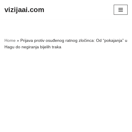
vizijaai.com
Skip
to
content
Home
»
Prijava protiv osuđenog ratnog zločinca: Od “pokajanja” u
Hagu do negiranja bijelih traka