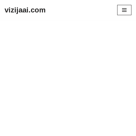
vizijaai.com
Skip
to
content