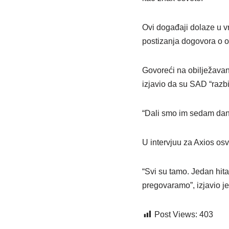
Ovi događaji dolaze u v
postizanja dogovora o o
Govoreći na obilježavan
izjavio da su SAD “razb
“Dali smo im sedam dana
U intervjuu za Axios os
“Svi su tamo. Jedan hita
pregovaramo”, izjavio j
Post Views:
403