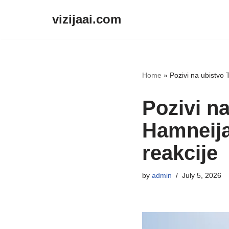
vizijaai.com
Skip
to
content
Home
»
Pozivi na ubistvo
Pozivi n
Hamneija
reakcije
by
admin
July 5, 2026