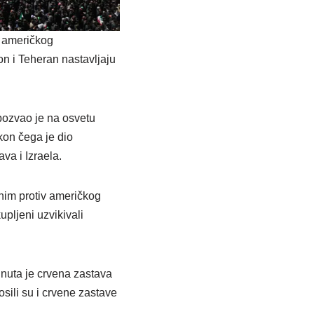
o američkog
n i Teheran nastavljaju
ozvao je na osvetu
kon čega je dio
va i Izraela.
nim protiv američkog
pljeni uzvikivali
gnuta je crvena zastava
osili su i crvene zastave