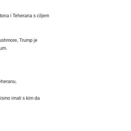
tona i Teherana s ciljem
Rushmore, Trump je
zum.
eheranu.
bismo imali s kim da