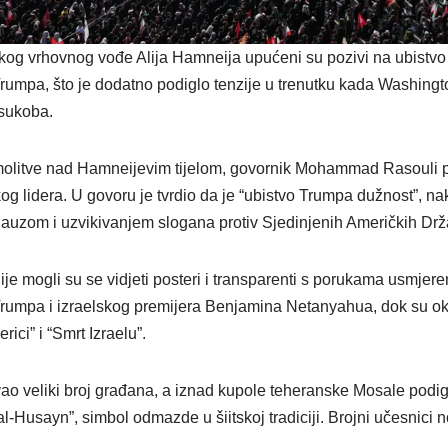
kog vrhovnog vođe Alija Hamneija upućeni su pozivi na ubistv
umpa, što je dodatno podiglo tenzije u trenutku kada Washingto
sukoba.
molitve nad Hamneijevim tijelom, govornik Mohammad Rasouli p
og lidera. U govoru je tvrdio da je “ubistvo Trumpa dužnost”, na
auzom i uzvikivanjem slogana protiv Sjedinjenih Američkih Drža
 mogli su se vidjeti posteri i transparenti s porukama usmjere
umpa i izraelskog premijera Benjamina Netanyahua, dok su oku
ici” i “Smrt Izraelu”.
vao veliki broj građana, a iznad kupole teheranske Mosale podi
al-Husayn”, simbol odmazde u šiitskoj tradiciji. Brojni učesnici n