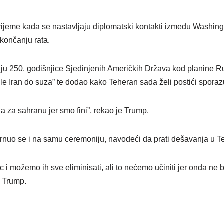
rijeme kada se nastavljaju diplomatski kontakti između Washing
končanju rata.
ju 250. godišnjice Sjedinjenih Američkih Država kod planine 
ile Iran do suza” te dodao kako Teheran sada želi postići spora
 za sahranu jer smo fini”, rekao je Trump.
vrnuo se i na samu ceremoniju, navodeći da prati dešavanja u T
c i možemo ih sve eliminisati, ali to nećemo učiniti jer onda ne 
e Trump.