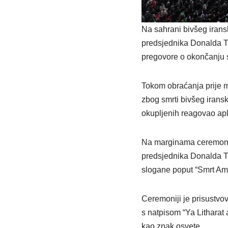
Na sahrani bivšeg irans
predsjednika Donalda Tr
pregovore o okončanju 
Tokom obraćanja prije 
zbog smrti bivšeg iransk
okupljenih reagovao apl
Na marginama ceremonije
predsjednika Donalda Tr
slogane poput “Smrt Amer
Ceremoniji je prisustvo
s natpisom “Ya Litharat 
kao znak osvete.