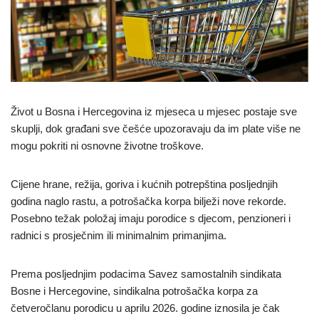
Život u Bosna i Hercegovina iz mjeseca u mjesec postaje sve
skuplji, dok građani sve češće upozoravaju da im plate više ne
mogu pokriti ni osnovne životne troškove.
Cijene hrane, režija, goriva i kućnih potrepština posljednjih
godina naglo rastu, a potrošačka korpa bilježi nove rekorde.
Posebno težak položaj imaju porodice s djecom, penzioneri i
radnici s prosječnim ili minimalnim primanjima.
Prema posljednjim podacima Savez samostalnih sindikata
Bosne i Hercegovine, sindikalna potrošačka korpa za
četveročlanu porodicu u aprilu 2026. godine iznosila je čak