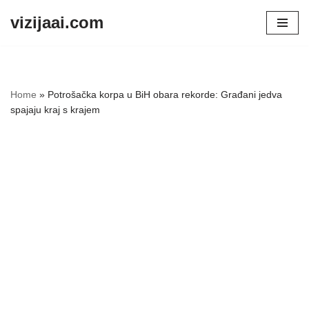
vizijaai.com
Skip
to
content
Home
»
Potrošačka korpa u BiH obara rekorde: Građani jedva
spajaju kraj s krajem