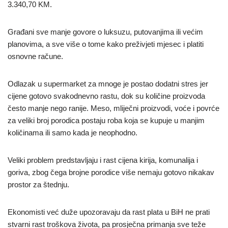
3.340,70 KM.
Građani sve manje govore o luksuzu, putovanjima ili većim
planovima, a sve više o tome kako preživjeti mjesec i platiti
osnovne račune.
Odlazak u supermarket za mnoge je postao dodatni stres jer
cijene gotovo svakodnevno rastu, dok su količine proizvoda
često manje nego ranije. Meso, mliječni proizvodi, voće i povrće
za veliki broj porodica postaju roba koja se kupuje u manjim
količinama ili samo kada je neophodno.
Veliki problem predstavljaju i rast cijena kirija, komunalija i
goriva, zbog čega brojne porodice više nemaju gotovo nikakav
prostor za štednju.
Ekonomisti već duže upozoravaju da rast plata u BiH ne prati
stvarni rast troškova života, pa prosječna primanja sve teže