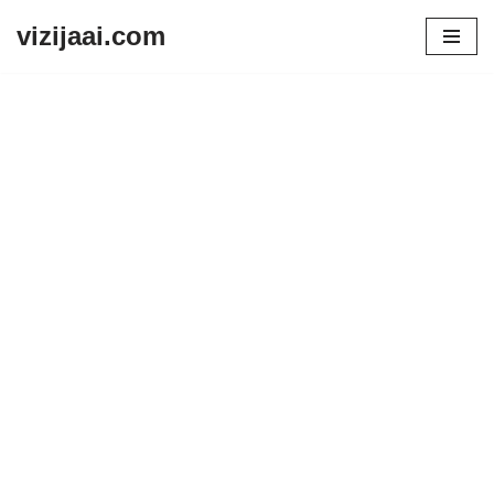
vizijaai.com
Skip
to
content