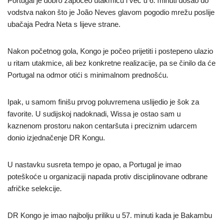
Portugal je dobro započeo utakmicu i već u 6. minuti došao do
vodstva nakon što je João Neves glavom pogodio mrežu poslije
ubačaja Pedra Neta s lijeve strane.
Nakon početnog gola, Kongo je počeo prijetiti i postepeno ulazio
u ritam utakmice, ali bez konkretne realizacije, pa se činilo da će
Portugal na odmor otići s minimalnom prednošću.
Ipak, u samom finišu prvog poluvremena uslijedio je šok za
favorite. U sudijskoj nadoknadi, Wissa je ostao sam u
kaznenom prostoru nakon centaršuta i preciznim udarcem
donio izjednačenje DR Kongu.
U nastavku susreta tempo je opao, a Portugal je imao
poteškoće u organizaciji napada protiv disciplinovane odbrane
afričke selekcije.
DR Kongo je imao najbolju priliku u 57. minuti kada je Bakambu