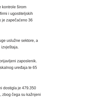
 kontrole širom
irmi i ugostiteljskih
k je zapečaćeno 36
ruge uslužne sektore, a
 izvještaja.
rijavljeni zaposlenik.
iskalnog uređaja te 65
i dostigla je 479.350
u, zbog čega su kažnjeni