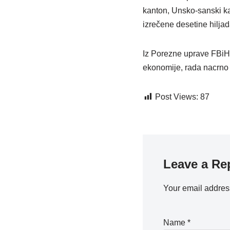
kanton, Unsko-sanski ka
izrečene desetine hilja
Iz Porezne uprave FBiH p
ekonomije, rada nacrno i
Post Views:
87
Leave a Re
Your email address
Name
*