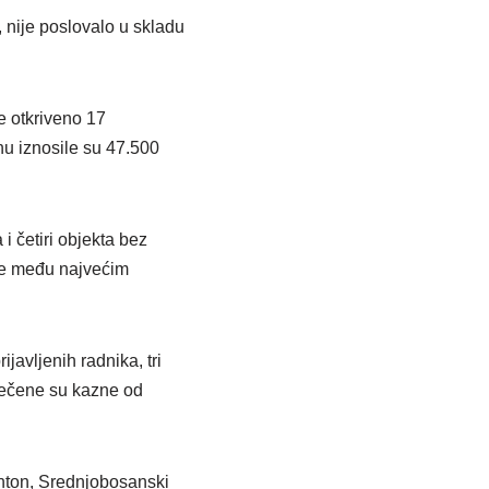
 nije poslovalo u skladu
e otkriveno 17
u iznosile su 47.500
i četiri objekta bez
je među najvećim
javljenih radnika, tri
zrečene su kazne od
nton, Srednjobosanski