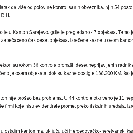
tak da više od polovine kontrolisanih obveznika, njih 54 posto,
 BiH.
no je u Kanton Sarajevo, gdje je pregledano 47 objekata. Tamo j
 a zapečaćeno čak deset objekata. Izrečene kazne u ovom kanton
ktori su tokom 36 kontrola pronašli deset neprijavljenih radnika 
ćeno je osam objekata, dok su kazne dostigle 138.200 KM, što 
on nije prošao bez problema. U 44 kontrole otkriveno je 11 nepri
še firmi koje nisu evidentirale promet preko fiskalnih uređaja. I
 u ostalim kantonima, uključujući Hercegovačko-neretvanski ka