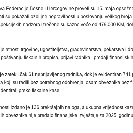
va Federacije Bosne i Hercegovine proveli su 15. maja opsežne
ti su pokazali ozbiljne nepravilnosti u poslovanju velikog broja f
spekcijskih nadzora izrečene su kazne veće od 479.000 KM, do
jelatnosti trgovine, ugostiteljstva, građevinarstva, pekarstva i d
oštivanju fiskalnih propisa, prijavi radnika i predaji finansijskih
je zatekli čak 61 neprijavljenog radnika, dok je evidentiran 741 p
ta koji su radili bez potrebnog odobrenja, osam obveznika bez f
dentirali preko fiskalne kase.
osti izdano je 136 prekršajnih naloga, a ukupna vrijednost kazn
h obveznika nije predalo finansijske izvještaje za 2025. godin