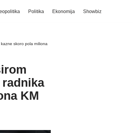
eopolitika
Politika
Ekonomija
Showbiz
, kazne skoro pola miliona
širom
 radnika
iona KM