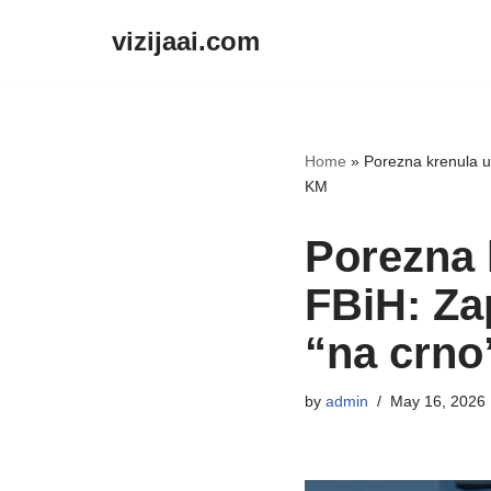
vizijaai.com
Skip
to
content
Home
»
Porezna krenula u 
KM
Porezna 
FBiH: Za
“na crno
by
admin
May 16, 2026