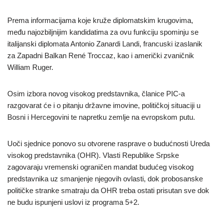
Prema informacijama koje kruže diplomatskim krugovima,
među najozbiljnijim kandidatima za ovu funkciju spominju se
italijanski diplomata Antonio Zanardi Landi, francuski izaslanik
za Zapadni Balkan René Troccaz, kao i američki zvaničnik
William Ruger.
Osim izbora novog visokog predstavnika, članice PIC-a
razgovarat će i o pitanju državne imovine, političkoj situaciji u
Bosni i Hercegovini te napretku zemlje na evropskom putu.
Uoči sjednice ponovo su otvorene rasprave o budućnosti Ureda
visokog predstavnika (OHR). Vlasti Republike Srpske
zagovaraju vremenski ograničen mandat budućeg visokog
predstavnika uz smanjenje njegovih ovlasti, dok probosanske
političke stranke smatraju da OHR treba ostati prisutan sve dok
ne budu ispunjeni uslovi iz programa 5+2.