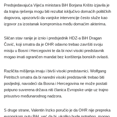
Predsjedavajuća Vijeća ministara BiH Borjana Krišto izjavila je
da trajna rješenja mogu biti rezultat isključivo domaćih političkih
dogovora, upozorivši da vanjske intervencije često služe kao
izgovor za izostanak kompromisa među domaćim akterima.
Sličan stav ranije je iznio i predsjednik HDZ-a BiH Dragan
Čović, koji smatra da je OHR odavno trebao završiti svoju
misiju u Bosni i Hercegovini te da bi novi visoki predstavnik
mogao imati ograničen mandat bez korištenja bonskih ovlasti.
Različita mišljenja imaju i bivši visoki predstavnici. Wolfgang
Petritsch smatra da bi naredni visoki predstavnik trebao biti
posljednji, navodeći da Bosna i Hercegovina ne može postati
potpuno suverena država niti članica Evropske unije uz trajno
prisustvo međunarodnog nadzora.
S druge strane, Valentin Inzko poručio je da OHR nije prepreka
evropskom putu BiH, već da bi, ukoliko bude potrebno, mogao