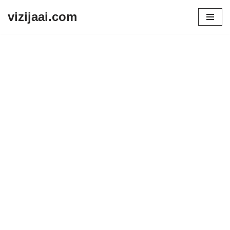
vizijaai.com
Skip
to
content