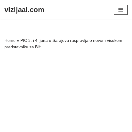
vizijaai.com
Skip
to
content
Home
»
PIC 3. i 4. juna u Sarajevu raspravlja o novom visokom
predstavniku za BiH