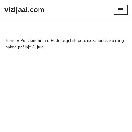
vizijaai.com
Skip
to
content
Home
»
Penzionerima u Federaciji BiH penzije za juni stižu ranije:
Isplata počinje 3. jula