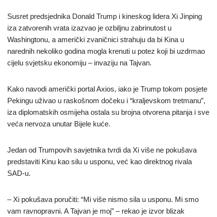
Susret predsjednika Donald Trump i kineskog lidera Xi Jinping
iza zatvorenih vrata izazvao je ozbiljnu zabrinutost u
Washingtonu, a američki zvaničnici strahuju da bi Kina u
narednih nekoliko godina mogla krenuti u potez koji bi uzdrmao
cijelu svjetsku ekonomiju – invaziju na Tajvan.
Kako navodi američki portal Axios, iako je Trump tokom posjete
Pekingu uživao u raskošnom dočeku i “kraljevskom tretmanu”,
iza diplomatskih osmijeha ostala su brojna otvorena pitanja i sve
veća nervoza unutar Bijele kuće.
Jedan od Trumpovih savjetnika tvrdi da Xi više ne pokušava
predstaviti Kinu kao silu u usponu, već kao direktnog rivala
SAD-u.
– Xi pokušava poručiti: “Mi više nismo sila u usponu. Mi smo
vam ravnopravni. A Tajvan je moj” – rekao je izvor blizak