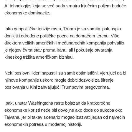
AI tehnologije, koja se već sada smatra ključnim poljem buduće
ekonomske dominacije.
Iako geopolitičke tenzije rastu, Trump je sa samita ipak uspio
donijeti i određene političke poene na domaćem terenu. Više
direktora velikih američkih i međunarodnih kompanija pohvalilo
je njegov čvrst stav prema Iranu, ali i pokušaje otvaranja
kineskog tržišta američkom biznisu.
Neki poslovni lideri napustili su samit optimistični, vjerujući da bi
njihove kompanije uskoro mogle dobiti dozvole za širenje
poslovanja u Kini zahvaljujući Trumpovim pregovorima.
Ipak, unutar Washingtona raste bojazan da kratkoročne
ekonomske koristi neće biti dovoljne ako dođe do sukoba oko
Tajvana, jer bi takav scenario mogao izazvati jedan od najvećih
ekonomskih potresa u modernoj historiji.