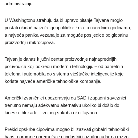
administraciji.
U Washingtonu strahuju da bi upravo pitanje Tajvana moglo
postati okidač najveće geopolitičke krize u narednim godinama,
a najveća panika vezana je za moguće posljedice po globalnu
proizvodnju mikročipova.
Tajvan je danas ključni centar proizvodnje najnaprednijih
poluvodiča koji pokreću modernu tehnologiju – od pametnih
telefona i automobila do sistema vještačke inteligencije koje
koriste najveće američke tehnološke kompanije.
Američki zvaničnici upozoravaju da SAD i zapadni saveznici
trenutno nemaju adekvatnu alternativu ukoliko bi došlo do
kineske blokade ili vojnog sukoba oko Tajvana.
Prekid opskrbe čipovima mogao bi izazvati globalni tehnološki
haos, ogromne poremećaje u industriji i ozbiljan udar na razvoj