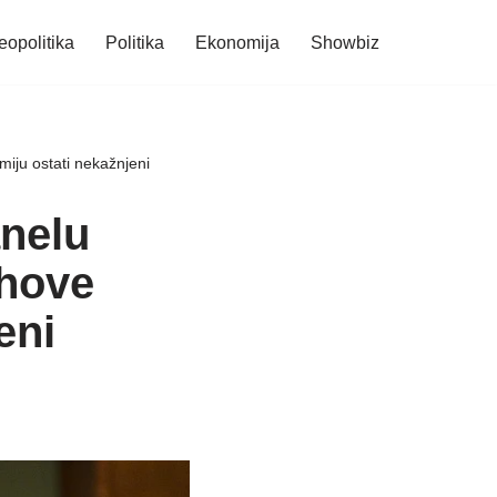
eopolitika
Politika
Ekonomija
Showbiz
miju ostati nekažnjeni
anelu
ihove
eni