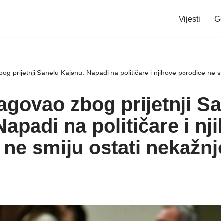
Vijesti
G
 prijetnji Sanelu Kajanu: Napadi na političare i njihove porodice ne s
govao zbog prijetnji S
apadi na političare i nj
 ne smiju ostati nekažnj