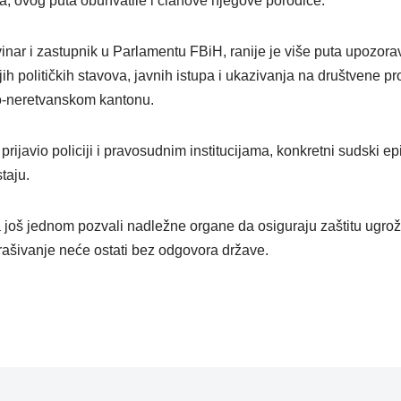
, ovog puta obuhvatile i članove njegove porodice.
nar i zastupnik u Parlamentu FBiH, ranije je više puta upozorava
ih političkih stavova, javnih istupa i ukazivanja na društvene 
o-neretvanskom kantonu.
prijavio policiji i pravosudnim institucijama, konkretni sudski epi
taju.
još jednom pozvali nadležne organe da osiguraju zaštitu ugro
trašivanje neće ostati bez odgovora države.