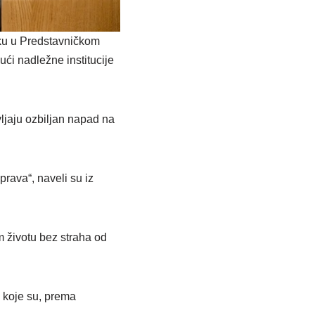
iku u Predstavničkom
i nadležne institucije
ljaju ozbiljan napad na
rava“, naveli su iz
m životu bez straha od
 koje su, prema