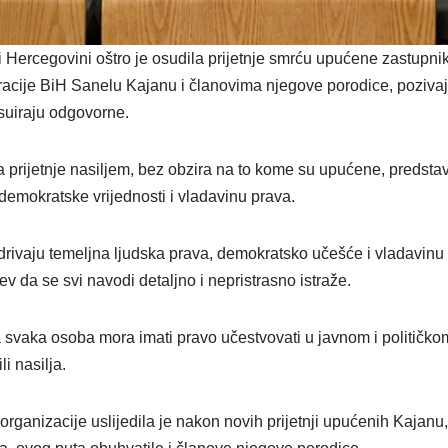
 Hercegovini oštro je osudila prijetnje smrću upućene zastupn
ije BiH Sanelu Kajanu i članovima njegove porodice, pozivajuć
esuiraju odgovorne.
 prijetnje nasiljem, bez obzira na to kome su upućene, predstav
demokratske vrijednosti i vladavinu prava.
drivaju temeljna ljudska prava, demokratsko učešće i vladavinu p
v da se svi navodi detaljno i nepristrasno istraže.
 svaka osoba mora imati pravo učestvovati u javnom i političko
li nasilja.
ganizacije uslijedila je nakon novih prijetnji upućenih Kajanu,