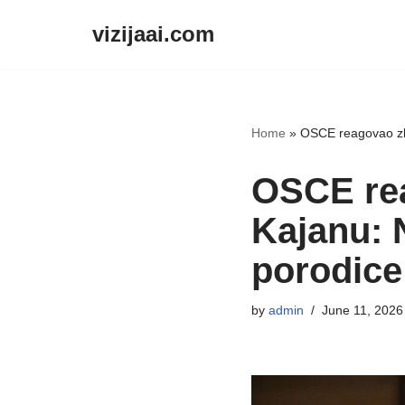
vizijaai.com
Skip
to
content
Home
»
OSCE reagovao zbog
OSCE rea
Kajanu: N
porodice
by
admin
June 11, 2026