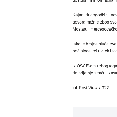
dostupnim informacijama
Kajan, dugogodišnji novi
govora mržnje zbog svoj
Mostaru i Hercegovačk
Iako je brojne slučajeve 
počinioce još uvijek izos
Iz OSCE-a su zbog toga 
da prijetnje smrću i zas
Post Views:
322