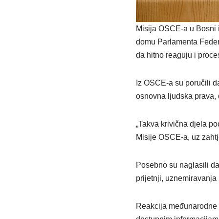
Misija OSCE-a u Bosni i
domu Parlamenta Federac
da hitno reaguju i proc
Iz OSCE-a su poručili da
osnovna ljudska prava, 
„Takva krivična djela po
Misije OSCE-a, uz zahtje
Posebno su naglasili da
prijetnji, uznemiravanja i
Reakcija međunarodne or