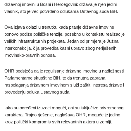
državnoj imovini u Bosni i Hercegovini: država je njen jedini
vlasnik, što je već potvrđeno odlukama Ustavnog suda BiH.
Ova izjava dolazi u trenutku kada pitanje državne imovine
ponovo podiže političke tenzije, posebno u kontekstu realizacije
velikih infrastrukturnih projekata. Jedan od primjera je Južna
interkonekcija, čija provedba kasni upravo zbog neriješenih
imovinsko-pravnih odnosa.
OHR podsjeća da je regulisanje državne imovine u nadležnosti
Parlamentarne skupštine BiH, te da trenutna zabrana
raspolaganja državnom imovinom služi zaštiti interesa države i
provođenju odluka Ustavnog suda.
Iako su određeni izuzeci mogući, oni su isključivo privremenog
karaktera. Trajno rješenje, naglašava OHR, moguće je jedino
kroz politički kompromis svih relevantnih aktera u zemlji.