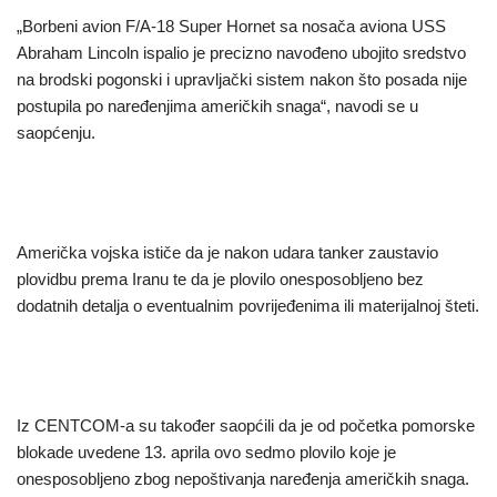
„Borbeni avion F/A-18 Super Hornet sa nosača aviona USS
Abraham Lincoln ispalio je precizno navođeno ubojito sredstvo
na brodski pogonski i upravljački sistem nakon što posada nije
postupila po naređenjima američkih snaga“, navodi se u
saopćenju.
Američka vojska ističe da je nakon udara tanker zaustavio
plovidbu prema Iranu te da je plovilo onesposobljeno bez
dodatnih detalja o eventualnim povrijeđenima ili materijalnoj šteti.
Iz CENTCOM-a su također saopćili da je od početka pomorske
blokade uvedene 13. aprila ovo sedmo plovilo koje je
onesposobljeno zbog nepoštivanja naređenja američkih snaga.