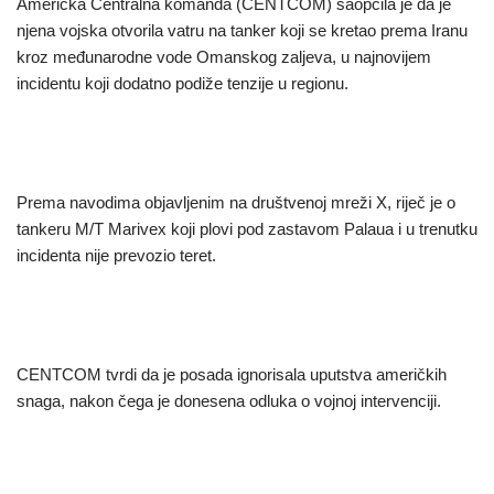
Američka Centralna komanda (CENTCOM) saopćila je da je
njena vojska otvorila vatru na tanker koji se kretao prema Iranu
kroz međunarodne vode Omanskog zaljeva, u najnovijem
incidentu koji dodatno podiže tenzije u regionu.
Prema navodima objavljenim na društvenoj mreži X, riječ je o
tankeru M/T Marivex koji plovi pod zastavom Palaua i u trenutku
incidenta nije prevozio teret.
CENTCOM tvrdi da je posada ignorisala uputstva američkih
snaga, nakon čega je donesena odluka o vojnoj intervenciji.