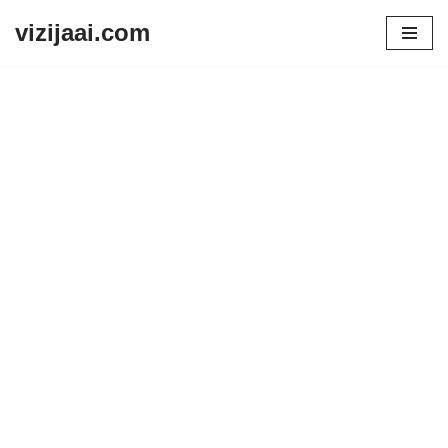
vizijaai.com
Skip
to
content