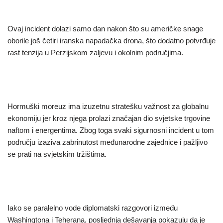
Ovaj incident dolazi samo dan nakon što su američke snage
oborile još četiri iranska napadačka drona, što dodatno potvrđuje
rast tenzija u Perzijskom zaljevu i okolnim područjima.
Hormuški moreuz ima izuzetnu stratešku važnost za globalnu
ekonomiju jer kroz njega prolazi značajan dio svjetske trgovine
naftom i energentima. Zbog toga svaki sigurnosni incident u tom
području izaziva zabrinutost međunarodne zajednice i pažljivo
se prati na svjetskim tržištima.
Iako se paralelno vode diplomatski razgovori između
Washingtona i Teherana, posljednja dešavanja pokazuju da je