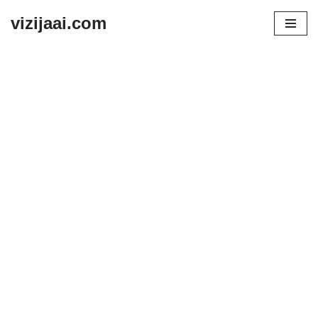
vizijaai.com
Skip
to
content