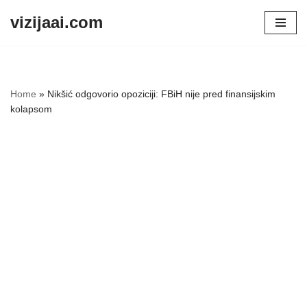
vizijaai.com
Skip
to
content
Home
»
Nikšić odgovorio opoziciji: FBiH nije pred finansijskim
kolapsom