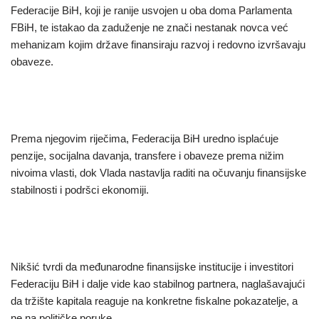
Federacije BiH, koji je ranije usvojen u oba doma Parlamenta
FBiH, te istakao da zaduženje ne znači nestanak novca već
mehanizam kojim države finansiraju razvoj i redovno izvršavaju
obaveze.
Prema njegovim riječima, Federacija BiH uredno isplaćuje
penzije, socijalna davanja, transfere i obaveze prema nižim
nivoima vlasti, dok Vlada nastavlja raditi na očuvanju finansijske
stabilnosti i podršci ekonomiji.
Nikšić tvrdi da međunarodne finansijske institucije i investitori
Federaciju BiH i dalje vide kao stabilnog partnera, naglašavajući
da tržište kapitala reaguje na konkretne fiskalne pokazatelje, a
ne na političke poruke.