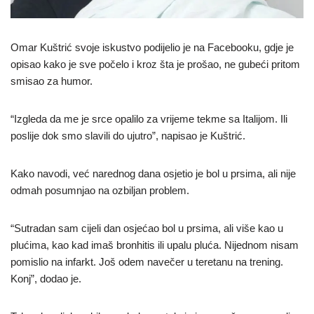
Omar Kuštrić svoje iskustvo podijelio je na Facebooku, gdje je
opisao kako je sve počelo i kroz šta je prošao, ne gubeći pritom
smisao za humor.
“Izgleda da me je srce opalilo za vrijeme tekme sa Italijom. Ili
poslije dok smo slavili do ujutro”, napisao je Kuštrić.
Kako navodi, već narednog dana osjetio je bol u prsima, ali nije
odmah posumnjao na ozbiljan problem.
“Sutradan sam cijeli dan osjećao bol u prsima, ali više kao u
plućima, kao kad imaš bronhitis ili upalu pluća. Nijednom nisam
pomislio na infarkt. Još odem navečer u teretanu na trening.
Konj”, dodao je.