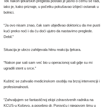
Tek nakon ljekarskih pregleda postalo je jasno o čemu se radi,
iako je, kako priznaje, u početku pokušavao izbjeći ostanak u
bolnici.
“Ja ovo nisam znao, čak sam ubjeđivao doktoricu da me pusti
kući preko noći i da ću doći ujutro da nastavimo preglede.
Debil.”
Situacija je ubrzo zahtijevala hitnu reakciju ljekara.
“Nakon par sati sam već bio u operacionoj sali gdje su mi
ugradili stent u srce.”
Kuštrić se zahvalio medicinskom osoblju na brzoj intervenciji i
profesionalnosti.
“Zahvaljujem se fantastičnoj ekipi zdravstvenih radnika na
KCUS-u Koševo, a posebno dr. Poroviću i njegovom timu u