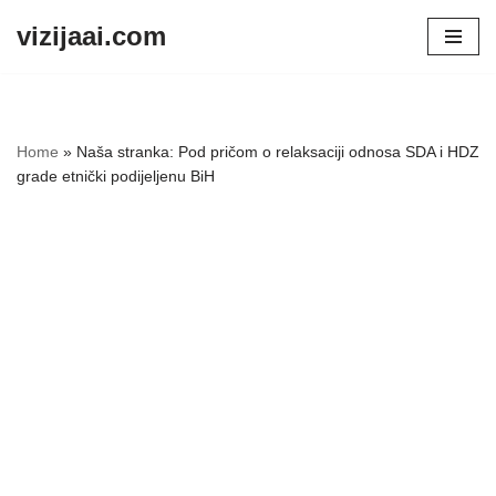
vizijaai.com
Skip
to
content
Home
»
Naša stranka: Pod pričom o relaksaciji odnosa SDA i HDZ
grade etnički podijeljenu BiH