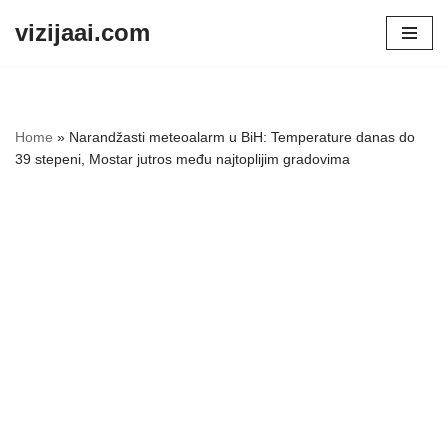
vizijaai.com
Skip
to
content
Home
»
Narandžasti meteoalarm u BiH: Temperature danas do
39 stepeni, Mostar jutros među najtoplijim gradovima