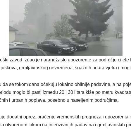
oški zavod izdao je narandžasto upozorenje za područje cijele
pljuskova, grmljavinskog nevremena, snažnih udara vjetra i mog
 da se tokom dana očekuju lokalno obilnije padavine, a na poj
odu moglo bi pasti između 20 i 30 litara kiše po metru kvadrat
ičnih i urbanih poplava, posebno u naseljenim područjima.
e dodatni oprez, praćenje vremenskih prognoza i upozorenja na
 na otvorenom tokom najintenzivnijih padavina i grmljavinskih p