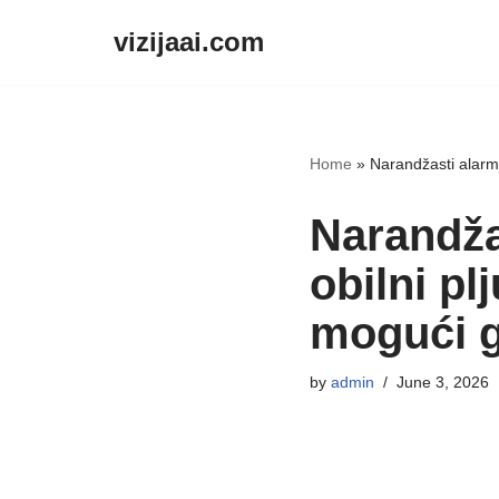
vizijaai.com
Skip
to
content
Home
»
Narandžasti alarm z
Narandžas
obilni pl
mogući 
by
admin
June 3, 2026