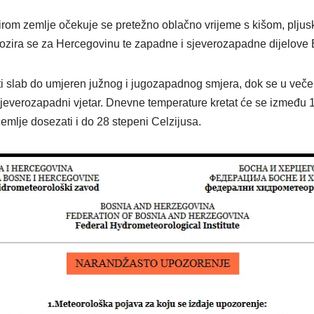
irom zemlje očekuje se pretežno oblačno vrijeme s kišom, pljus
ozira se za Hercegovinu te zapadne i sjeverozapadne dijelove
ti slab do umjeren južnog i jugozapadnog smjera, dok se u veče
jeverozapadni vjetar. Dnevne temperature kretat će se između 1
zemlje dosezati i do 28 stepeni Celzijusa.