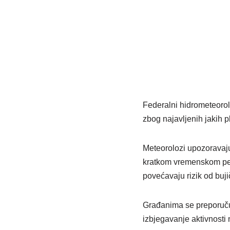
Federalni hidrometeorol
zbog najavljenih jakih 
Meteorolozi upozoravaju
kratkom vremenskom peri
povećavaju rizik od buj
Građanima se preporučuj
izbjegavanje aktivnosti