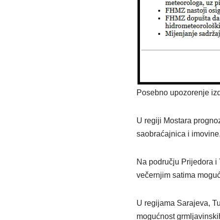
Posebno upozorenje izda
U regiji Mostara progno
saobraćajnica i imovine
Na području Prijedora i
večernjim satima mogući
U regijama Sarajeva, Tu
mogućnost grmljavinskih 