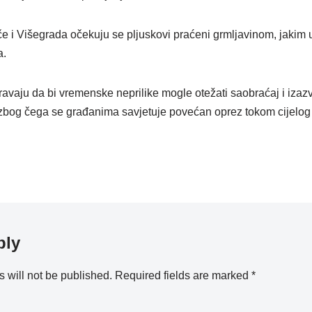
e i Višegrada očekuju se pljuskovi praćeni grmljavinom, jakim u
a.
vaju da bi vremenske neprilike mogle otežati saobraćaj i izaz
zbog čega se građanima savjetuje povećan oprez tokom cijelog
ply
 will not be published.
Required fields are marked
*