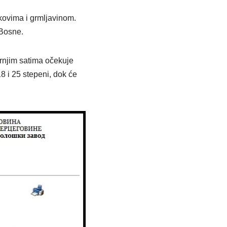
kovima i grmljavinom.
 Bosne.
rnjim satima očekuje
8 i 25 stepeni, dok će