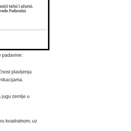
e padavine:
ćnost plavljenja
nikacijama.
 jugu zemlje u
tru kvadratnom, uz