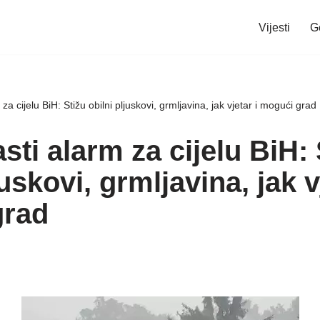
Vijesti
G
a cijelu BiH: Stižu obilni pljuskovi, grmljavina, jak vjetar i mogući grad
ti alarm za cijelu BiH: 
juskovi, grmljavina, jak v
grad