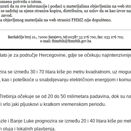
to je za područje Hercegovine, gdje se očekuju najintenzivnij
zira se između 30 i 70 litara kiše po metru kvadratnom, uz mogu
, kao i poteškoće u snabdijevanju električnom energijom i komu
 Trebinja očekuje se od 20 do 50 milimetara padavina, dok su na
 vrlo jaki pljuskovi u kratkom vremenskom periodu.
zle i Banje Luke prognozira se između 20 i 40 litara kiše po me
oluja i lokalnih plavljenja.