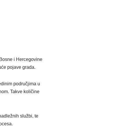
 Bosne i Hercegovine
uće pojave grada.
edinim područjima u
nom. Takve količine
dležnih službi, te
rocesa.