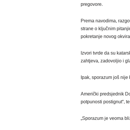
pregovore.
Prema navodima, razgovo
strane o ključnim pitan
pokretanje novog okvir
Izvori tvrde da su katars
zahtjeva, zadovoljio i 
Ipak, sporazum još nije
Američki predsjednik Do
potpunosti postignut“, t
„Sporazum je veoma bliz