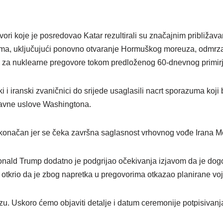
ri koje je posredovao Katar rezultirali su značajnim približav
jima, uključujući ponovno otvaranje Hormuškog moreuza, odmrza
a za nuklearne pregovore tokom predloženog 60-dnevnog primirj
ki i iranski zvaničnici do srijede usaglasili nacrt sporazuma koji 
glavne uslove Washingtona.
 konačan jer se čeka završna saglasnost vrhovnog vođe Irana 
nald Trump dodatno je podgrijao očekivanja izjavom da je dog
e otkrio da je zbog napretka u pregovorima otkazao planirane vo
u. Uskoro ćemo objaviti detalje i datum ceremonije potpisivanja