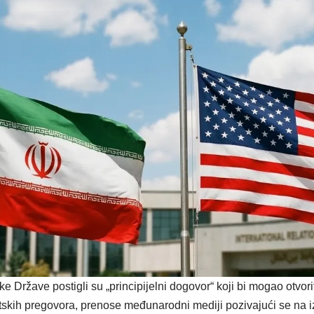
e Države postigli su „principijelni dogovor“ koji bi mogao otvori
atskih pregovora, prenose međunarodni mediji pozivajući se na i