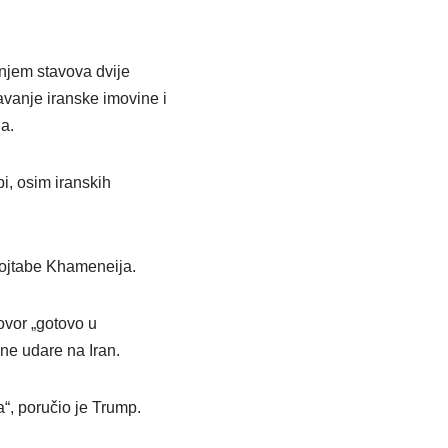
anjem stavova dvije
vanje iranske imovine i
a.
bi, osim iranskih
Mojtabe Khameneija.
ovor „gotovo u
jne udare na Iran.
“, poručio je Trump.