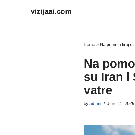
vizijaai.com
Skip
to
content
Home
»
Na pomolu kraj suk
Na pomol
su Iran i
vatre
by
admin
June 11, 2026