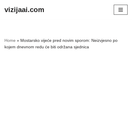
vizijaai.com
Skip
to
content
Home
»
Mostarsko vijeće pred novim sporom: Neizvjesno po
kojem dnevnom redu će biti održana sjednica