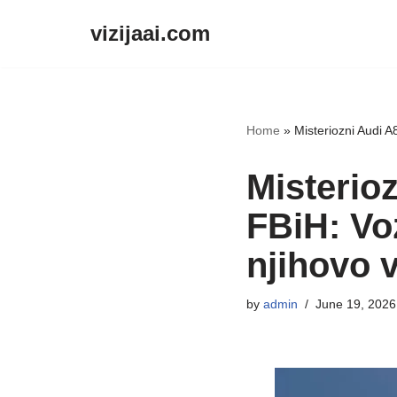
vizijaai.com
Skip
to
content
Home
»
Misteriozni Audi A
Misterio
FBiH: Voz
njihovo 
by
admin
June 19, 2026