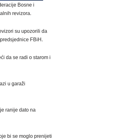
deracije Bosne i
alnih revizora.
vizori su upozorili da
a predsjednice FBiH.
i da se radi o starom i
azi u garaži
je ranije dato na
je bi se moglo prenijeti