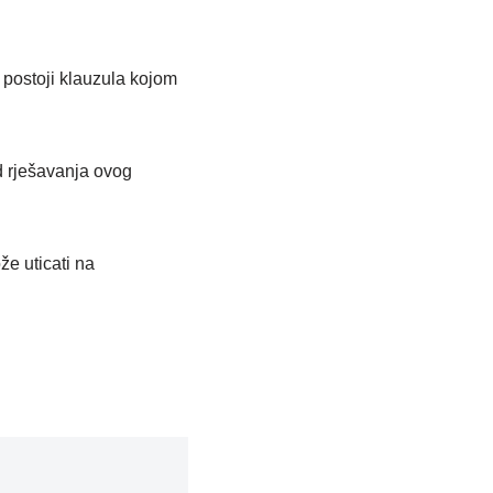
 postoji klauzula kojom
od rješavanja ovog
e uticati na