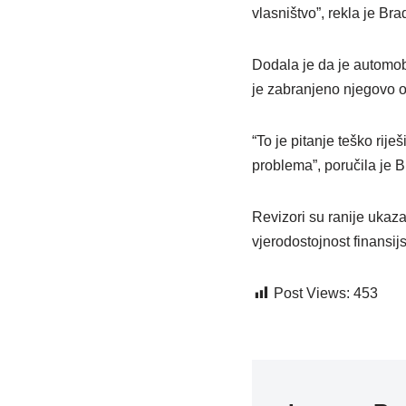
vlasništvo”, rekla je Bra
Dodala je da je automob
je zabranjeno njegovo o
“To je pitanje teško rij
problema”, poručila je B
Revizori su ranije ukaz
vjerodostojnost finansijsk
Post Views:
453