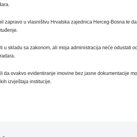
dara.
il zapravo u vlasništvu Hrvatska zajednica Herceg-Bosna te da
tuđenje.
ešiti u skladu sa zakonom, ali moja administracija neće odustati 
radara.
ali da ovakvo evidentiranje imovine bez jasne dokumentacije mož
ih izvještaja institucije.