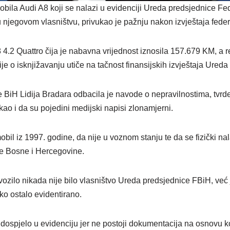
bila Audi A8 koji se nalazi u evidenciji Ureda predsjednice Fe
 njegovom vlasništvu, privukao je pažnju nakon izvještaja feder
8 4.2 Quattro čija je nabavna vrijednost iznosila 157.679 KM, a re
e o isknjižavanju utiče na tačnost finansijskih izvještaja Ured
BiH Lidija Bradara odbacila je navode o nepravilnostima, tvrdeć
kao i da su pojedini medijski napisi zlonamjerni.
obil iz 1997. godine, da nije u voznom stanju te da se fizički nal
e Bosne i Hercegovine.
ozilo nikada nije bilo vlasništvo Ureda predsjednice FBiH, već 
ako ostalo evidentirano.
dospjelo u evidenciju jer ne postoji dokumentacija na osnovu ko