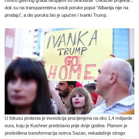
centru glavnog grada okupljeni su skandirali “Otkažite projekat”,
dok su na transparentima nosili poruke poput “Albanija nije na
prodaju”, a dio poruka bio je upućen i Ivanki Trump.
U fokusu protesta je investicija procijenjena na oko 1,4 milijarde
eura, koju je Kushner predstavio prije dvije godine. Planom je
predviđena transformacija ostrva Sazan, nekadašnje strogo