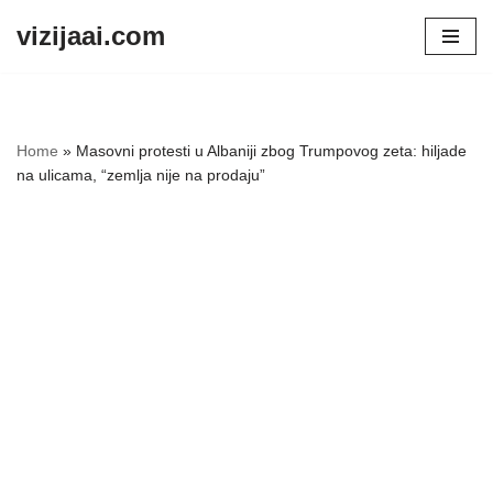
vizijaai.com
Skip
to
content
Home
»
Masovni protesti u Albaniji zbog Trumpovog zeta: hiljade
na ulicama, “zemlja nije na prodaju”