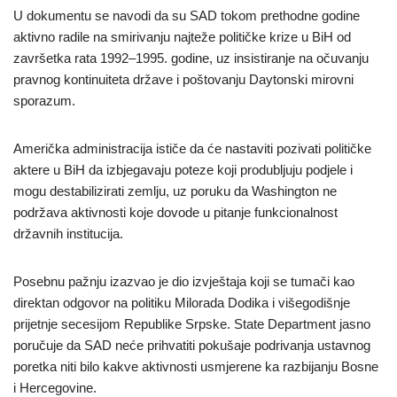
U dokumentu se navodi da su SAD tokom prethodne godine
aktivno radile na smirivanju najteže političke krize u BiH od
završetka rata 1992–1995. godine, uz insistiranje na očuvanju
pravnog kontinuiteta države i poštovanju Daytonski mirovni
sporazum.
Američka administracija ističe da će nastaviti pozivati političke
aktere u BiH da izbjegavaju poteze koji produbljuju podjele i
mogu destabilizirati zemlju, uz poruku da Washington ne
podržava aktivnosti koje dovode u pitanje funkcionalnost
državnih institucija.
Posebnu pažnju izazvao je dio izvještaja koji se tumači kao
direktan odgovor na politiku Milorada Dodika i višegodišnje
prijetnje secesijom Republike Srpske. State Department jasno
poručuje da SAD neće prihvatiti pokušaje podrivanja ustavnog
poretka niti bilo kakve aktivnosti usmjerene ka razbijanju Bosne
i Hercegovine.