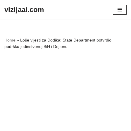
vizijaai.com
Skip
to
content
Home
»
Loše vijesti za Dodika: State Department potvrdio
podršku jedinstvenoj BiH i Dejtonu