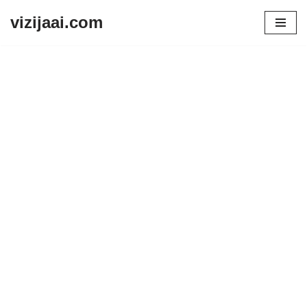
vizijaai.com
Skip
to
content