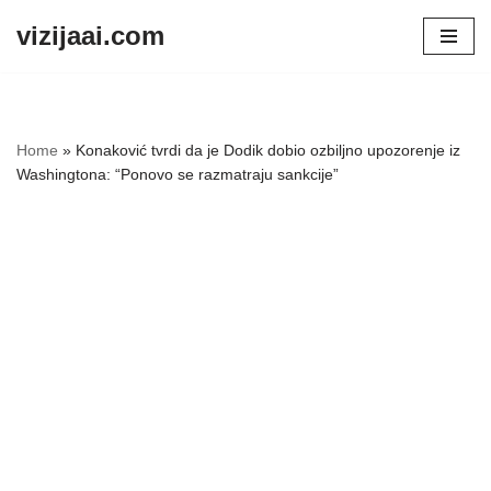
vizijaai.com
Skip
to
content
Home
»
Konaković tvrdi da je Dodik dobio ozbiljno upozorenje iz
Washingtona: “Ponovo se razmatraju sankcije”