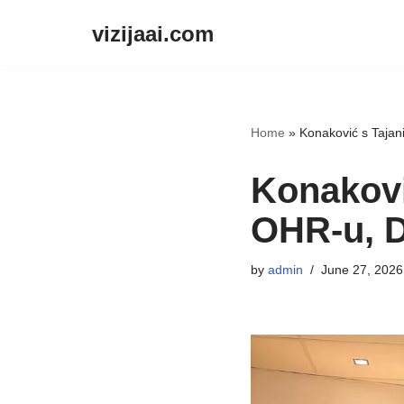
vizijaai.com
Skip
to
content
Home
»
Konaković s Tajan
Konakovi
OHR-u, D
by
admin
June 27, 2026