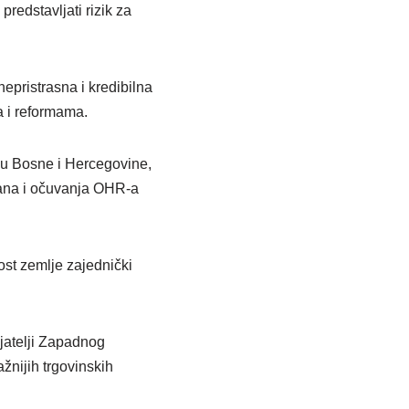
redstavljati rizik za
epristrasna i kredibilna
ja i reformama.
etku Bosne i Hercegovine,
mana i očuvanja OHR-a
ost zemlje zajednički
ijatelji Zapadnog
žnijih trgovinskih