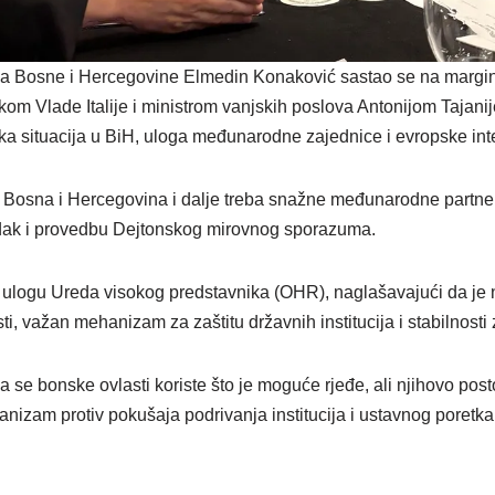
ova Bosne i Hercegovine Elmedin Konaković sastao se na marg
om Vlade Italije i ministrom vanjskih poslova Antonijom Tajani
čka situacija u BiH, uloga međunarodne zajednice i evropske int
 Bosna i Hercegovina i dalje treba snažne međunarodne partnere
edak i provedbu Dejtonskog mirovnog sporazuma.
ulogu Ureda visokog predstavnika (OHR), naglašavajući da je 
ti, važan mehanizam za zaštitu državnih institucija i stabilnosti 
se bonske ovlasti koriste što je moguće rjeđe, ali njihovo post
nizam protiv pokušaja podrivanja institucija i ustavnog poretk