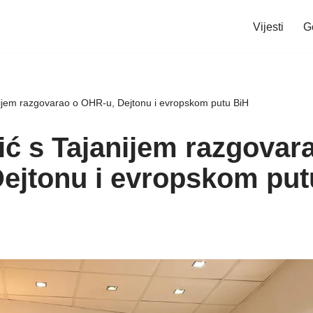
Vijesti
G
ijem razgovarao o OHR-u, Dejtonu i evropskom putu BiH
ć s Tajanijem razgovar
ejtonu i evropskom put