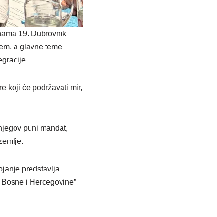
inama 19. Dubrovnik
jem, a glavne teme
egracije.
 koji će podržavati mir,
njegov puni mandat,
zemlje.
ojanje predstavlja
a Bosne i Hercegovine”,