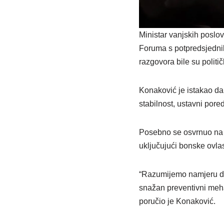
Ministar vanjskih posl
Foruma s potpredsjednik
razgovora bile su politi
Konaković je istakao da
stabilnost, ustavni por
Posebno se osvrnuo na 
uključujući bonske ovlas
“Razumijemo namjeru da 
snažan preventivni meha
poručio je Konaković.