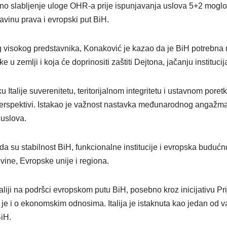
no slabljenje uloge OHR-a prije ispunjavanja uslova 5+2 moglo p
davinu prava i evropski put BiH.
 visokog predstavnika, Konaković je kazao da je BiH potrebna n
e u zemlji i koja će doprinositi zaštiti Dejtona, jačanju instituci
u Italije suverenitetu, teritorijalnom integritetu i ustavnom por
 perspektivi. Istakao je važnost nastavka međunarodnog angaž
 uslova.
 da su stabilnost BiH, funkcionalne institucije i evropska budućn
vine, Evropske unije i regiona.
aliji na podršci evropskom putu BiH, posebno kroz inicijativu Pr
e i o ekonomskim odnosima. Italija je istaknuta kao jedan od va
BiH.