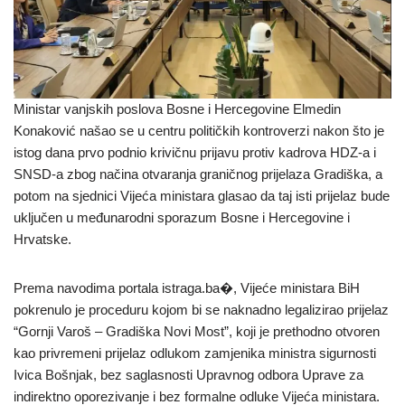
Ministar vanjskih poslova Bosne i Hercegovine Elmedin
Konaković našao se u centru političkih kontroverzi nakon što je
istog dana prvo podnio krivičnu prijavu protiv kadrova HDZ-a i
SNSD-a zbog načina otvaranja graničnog prijelaza Gradiška, a
potom na sjednici Vijeća ministara glasao da taj isti prijelaz bude
uključen u međunarodni sporazum Bosne i Hercegovine i
Hrvatske.
Prema navodima portala istraga.ba⁠�, Vijeće ministara BiH
pokrenulo je proceduru kojom bi se naknadno legalizirao prijelaz
“Gornji Varoš – Gradiška Novi Most”, koji je prethodno otvoren
kao privremeni prijelaz odlukom zamjenika ministra sigurnosti
Ivica Bošnjak, bez saglasnosti Upravnog odbora Uprave za
indirektno oporezivanje i bez formalne odluke Vijeća ministara.