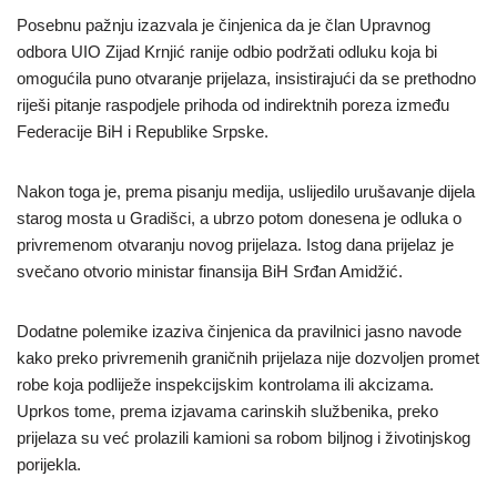
Posebnu pažnju izazvala je činjenica da je član Upravnog
odbora UIO Zijad Krnjić ranije odbio podržati odluku koja bi
omogućila puno otvaranje prijelaza, insistirajući da se prethodno
riješi pitanje raspodjele prihoda od indirektnih poreza između
Federacije BiH i Republike Srpske.
Nakon toga je, prema pisanju medija, uslijedilo urušavanje dijela
starog mosta u Gradišci, a ubrzo potom donesena je odluka o
privremenom otvaranju novog prijelaza. Istog dana prijelaz je
svečano otvorio ministar finansija BiH Srđan Amidžić.
Dodatne polemike izaziva činjenica da pravilnici jasno navode
kako preko privremenih graničnih prijelaza nije dozvoljen promet
robe koja podliježe inspekcijskim kontrolama ili akcizama.
Uprkos tome, prema izjavama carinskih službenika, preko
prijelaza su već prolazili kamioni sa robom biljnog i životinjskog
porijekla.