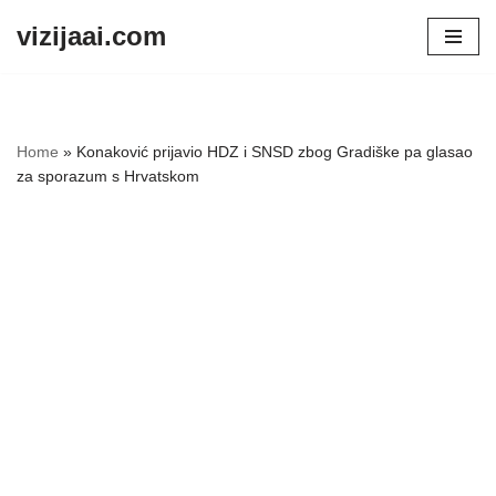
vizijaai.com
Skip
to
content
Home
»
Konaković prijavio HDZ i SNSD zbog Gradiške pa glasao
za sporazum s Hrvatskom