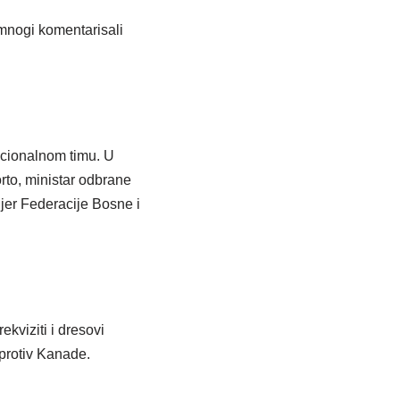
 mnogi komentarisali
acionalnom timu. U
rto, ministar odbrane
ijer Federacije Bosne i
kviziti i dresovi
 protiv Kanade.