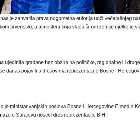
as je zahvatila prava nogometna euforija uoči večerašnjeg nas
om prvenstvu, a atmosfera koja vlada širom zemlje rijetko je viđe
ujedinila građane bez obzira na političke, regionalne ili druge 
u se danas pojavili u dresovima reprezentacije Bosne i Hercegov
 je ministar vanjskih poslova Bosne i Hercegovine Elmedin Ko
azu u Sarajevu noseći dres reprezentacije BiH.