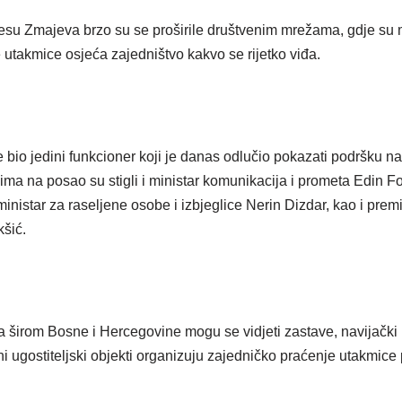
dresu Zmajeva brzo su se proširile društvenim mrežama, gdje su
 utakmice osjeća zajedništvo kakvo se rijetko viđa.
 bio jedini funkcioner koji je danas odlučio pokazati podršku n
ma na posao su stigli i ministar komunikacija i prometa Edin Fo
inistar za raseljene osobe i izbjeglice Nerin Dizdar, kao i prem
šić.
širom Bosne i Hercegovine mogu se vidjeti zastave, navijački re
ni ugostiteljski objekti organizuju zajedničko praćenje utakmice