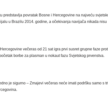
tu predstavlja povratak Bosne i Hercegovine na najveću svjets
alu u Brazilu 2014. godine, a očekivanja navijača nikada nisu 
Hercegovine večeras od 21 sat igra prvi susret grupne faze pr
 početak borbe za plasman u nokaut fazu Svjetskog prvenstva.
jedno je sigurno – Zmajevi večeras neće imati podršku samo s tri
ercegovina.