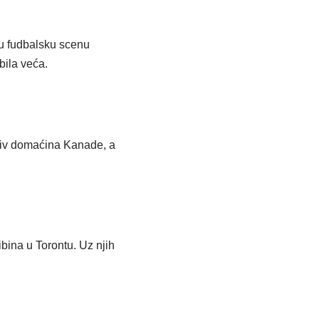
ku fudbalsku scenu
bila veća.
otiv domaćina Kanade, a
bina u Torontu. Uz njih