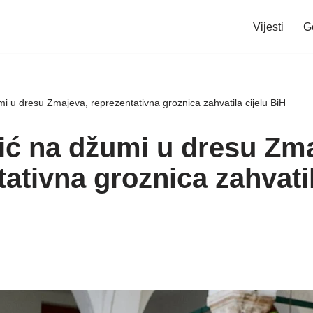
Vijesti
G
i u dresu Zmajeva, reprezentativna groznica zahvatila cijelu BiH
ć na džumi u dresu Zma
ativna groznica zahvatil