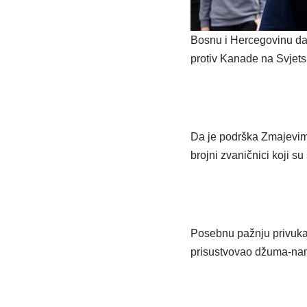
Bosnu i Hercegovinu dan
protiv Kanade na Svjetsk
Da je podrška Zmajevima 
brojni zvaničnici koji s
Posebnu pažnju privukao
prisustvovao džuma-nam