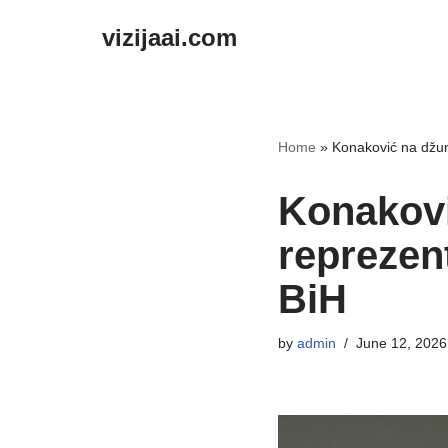
vizijaai.com
Skip
to
content
Home
»
Konaković na džum
Konakovi
reprezent
BiH
by
admin
June 12, 2026