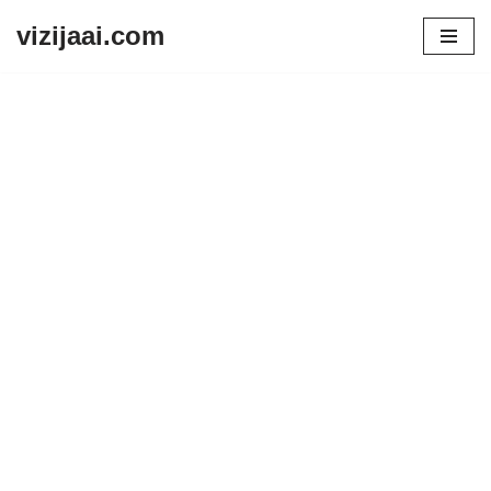
vizijaai.com
Skip
to
content