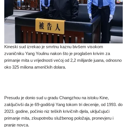
Kineski sud izrekao je smrtnu kaznu bivšem visokom
zvaničniku Yang Youlinu nakon što je proglašen krivim za
primanje mita u vrijednosti većoj od 2,2 milijarde juana, odnosno
oko 325 miliona američkih dolara.
Presudu je donio sud u gradu Changzhou na istoku Kine,
zaključivši da je 69-godišnji Yang tokom tri decenije, od 1993. do
2023. godine, počinio niz teških krivičnih djela, uključujući
primanje mita, zloupotrebu službenog položaja, pronevjeru i
pranje novca.