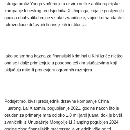
Istraga protiv Yanga vođena je u okviru velike antikorupcijske
kampanje kineskog predsjednika Xi Jinpinga, koja je posljednjih
godina obuhvatila brojne visoke zvaničnike, vojne komandante i
rukovodioce državnih finansijskih institucija.
Iako se smrtna kazna za finansijski kriminal u Kini izriče rijetko,
ona se i dalje primjenjuje u posebno teškim slučajevima koji
uključuju mito ili pronevjeru ogromnih razmjera.
Podsjetimo, bivši predsjednik državne kompanije China
Huarong, Lai Xiaomin, pogubljen je 2021. godine nakon što je
osuđen za primanje mita od oko 1,8 milijardi juana, dok je bivši
zvaničnik iz Unutrašnje Mongolije Li Jianping pogubljen 2024.
godine zbog finansijskih malverzacija vrijednih više od tri