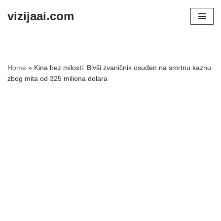
vizijaai.com
Skip
to
content
Home
»
Kina bez milosti: Bivši zvaničnik osuđen na smrtnu kaznu
zbog mita od 325 miliona dolara