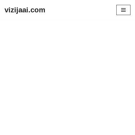
vizijaai.com
Skip
to
content