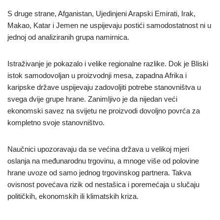
S druge strane, Afganistan, Ujedinjeni Arapski Emirati, Irak,
Makao, Katar i Jemen ne uspijevaju postići samodostatnost ni u
jednoj od analiziranih grupa namirnica.
Istraživanje je pokazalo i velike regionalne razlike. Dok je Bliski
istok samodovoljan u proizvodnji mesa, zapadna Afrika i
karipske države uspijevaju zadovoljiti potrebe stanovništva u
svega dvije grupe hrane. Zanimljivo je da nijedan veći
ekonomski savez na svijetu ne proizvodi dovoljno povrća za
kompletno svoje stanovništvo.
Naučnici upozoravaju da se većina država u velikoj mjeri
oslanja na međunarodnu trgovinu, a mnoge više od polovine
hrane uvoze od samo jednog trgovinskog partnera. Takva
ovisnost povećava rizik od nestašica i poremećaja u slučaju
političkih, ekonomskih ili klimatskih kriza.