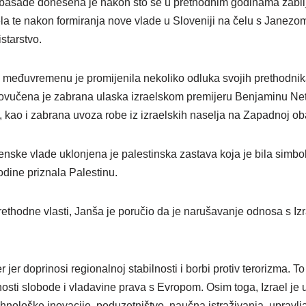
basade donesena je nakon što se u prethodnim godinama zabilj
ela te nakon formiranja nove vlade u Sloveniji na čelu s Janezo
istarstvo.
 međuvremenu je promijenila nekoliko odluka svojih prethodnik
 povučena je zabrana ulaska izraelskom premijeru Benjaminu Net
 kao i zabrana uvoza robe iz izraelskih naselja na Zapadnoj oba
enske vlade uklonjena je palestinska zastava koja je bila simb
odine priznala Palestinu.
ethodne vlasti, Janša je poručio da je narušavanje odnosa s Iz
ner jer doprinosi regionalnoj stabilnosti i borbi protiv terorizma. 
ednosti slobode i vladavine prava s Evropom. Osim toga, Izrael j
ehnološke inovacije, poduzetništvo, naučna istraživanja, upravlj