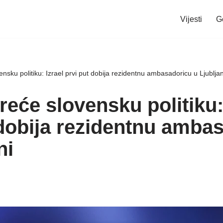
Vijesti
G
nsku politiku: Izrael prvi put dobija rezidentnu ambasadoricu u Ljubljan
eće slovensku politiku:
 dobija rezidentnu amba
ni