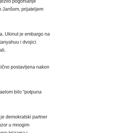
ežilo pogoršanje
m Janšom, prijateljem
a. Ukinut je embargo na
anyahuu i dvojici
li.
olično postavljena nakon
raelom bilo “potpuna
To je demokratski partner
e uzor u mnogim
anje krizama i