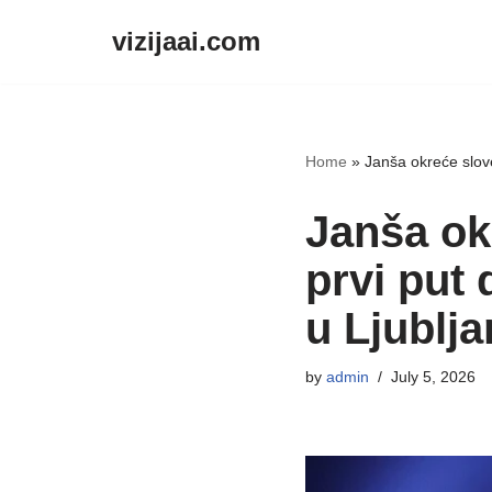
vizijaai.com
Skip
to
content
Home
»
Janša okreće slove
Janša okr
prvi put
u Ljublja
by
admin
July 5, 2026