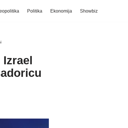
eopolitika
Politika
Ekonomija
Showbiz
i
 Izrael
sadoricu