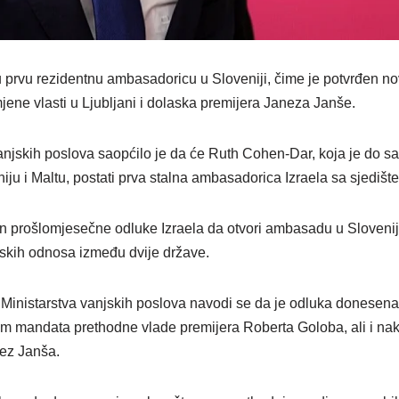
u prvu rezidentnu ambasadoricu u Sloveniji, čime je potvrđen n
jene vlasti u Ljubljani i dolaska premijera Janeza Janše.
vanjskih poslova saopćilo je da će Ruth Cohen-Dar, koja je do s
u i Maltu, postati prva stalna ambasadorica Izraela sa sjedište
 prošlomjesečne odluke Izraela da otvori ambasadu u Sloveniji
skih odnosa između dvije države.
 Ministarstva vanjskih poslova navodi se da je odluka donesen
om mandata prethodne vlade premijera Roberta Goloba, ali i na
ez Janša.