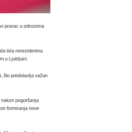
ovi pravac u odnosima
ada bila nerezidentna
m u Ljubljani.
, što predstavlja važan
a nakon pogoršanja
kon formiranja nove