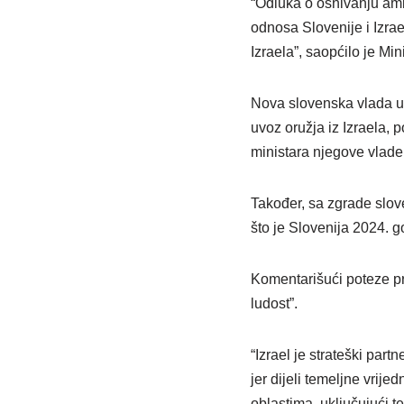
“Odluka o osnivanju am
odnosa Slovenije i Izra
Izraela”, saopćilo je Min
Nova slovenska vlada u
uvoz oružja iz Izraela,
ministara njegove vlade,
Također, sa zgrade slov
što je Slovenija 2024. g
Komentarišući poteze pr
ludost”.
“Izrael je strateški part
jer dijeli temeljne vrij
oblastima, uključujući t