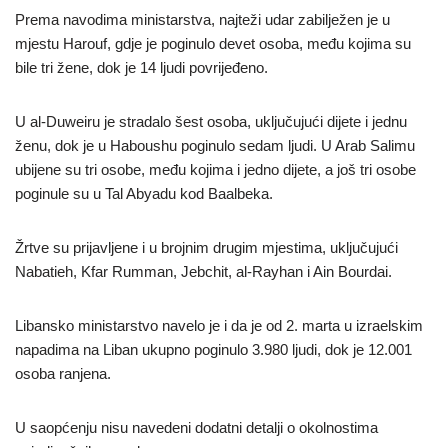
Prema navodima ministarstva, najteži udar zabilježen je u
mjestu Harouf, gdje je poginulo devet osoba, među kojima su
bile tri žene, dok je 14 ljudi povrijeđeno.
U al-Duweiru je stradalo šest osoba, uključujući dijete i jednu
ženu, dok je u Haboushu poginulo sedam ljudi. U Arab Salimu
ubijene su tri osobe, među kojima i jedno dijete, a još tri osobe
poginule su u Tal Abyadu kod Baalbeka.
Žrtve su prijavljene i u brojnim drugim mjestima, uključujući
Nabatieh, Kfar Rumman, Jebchit, al-Rayhan i Ain Bourdai.
Libansko ministarstvo navelo je i da je od 2. marta u izraelskim
napadima na Liban ukupno poginulo 3.980 ljudi, dok je 12.001
osoba ranjena.
U saopćenju nisu navedeni dodatni detalji o okolnostima