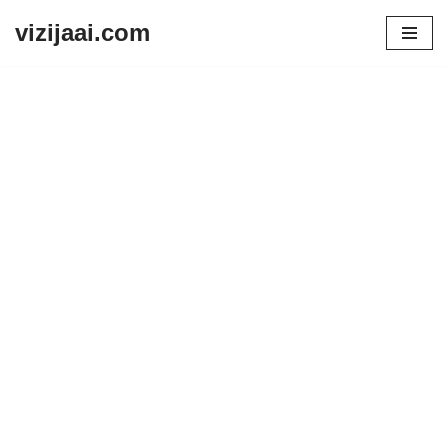
vizijaai.com
Skip
to
content