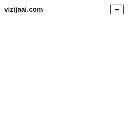
vizijaai.com
Skip
to
content