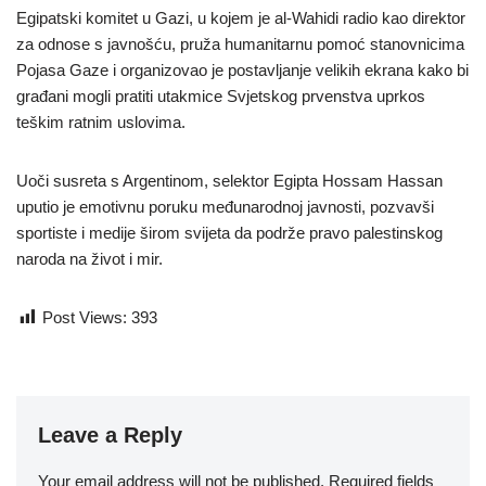
Egipatski komitet u Gazi, u kojem je al-Wahidi radio kao direktor
za odnose s javnošću, pruža humanitarnu pomoć stanovnicima
Pojasa Gaze i organizovao je postavljanje velikih ekrana kako bi
građani mogli pratiti utakmice Svjetskog prvenstva uprkos
teškim ratnim uslovima.
Uoči susreta s Argentinom, selektor Egipta Hossam Hassan
uputio je emotivnu poruku međunarodnoj javnosti, pozvavši
sportiste i medije širom svijeta da podrže pravo palestinskog
naroda na život i mir.
Post Views:
393
Leave a Reply
Your email address will not be published.
Required fields