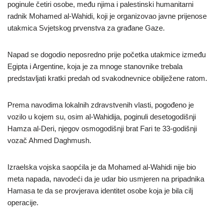
poginule četiri osobe, među njima i palestinski humanitarni
radnik Mohamed al-Wahidi, koji je organizovao javne prijenose
utakmica Svjetskog prvenstva za građane Gaze.
Napad se dogodio neposredno prije početka utakmice između
Egipta i Argentine, koja je za mnoge stanovnike trebala
predstavljati kratki predah od svakodnevnice obilježene ratom.
Prema navodima lokalnih zdravstvenih vlasti, pogođeno je
vozilo u kojem su, osim al-Wahidija, poginuli desetogodišnji
Hamza al-Deri, njegov osmogodišnji brat Fari te 33-godišnji
vozač Ahmed Daghmush.
Izraelska vojska saopćila je da Mohamed al-Wahidi nije bio
meta napada, navodeći da je udar bio usmjeren na pripadnika
Hamasa te da se provjerava identitet osobe koja je bila cilj
operacije.