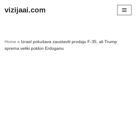
vizijaai.com
Skip
to
content
Home
»
Izrael pokušava zaustaviti prodaju F-35, ali Trump
sprema veliki poklon Erdoganu