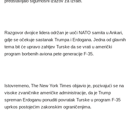
predstavljalo sigurnosni izazov za Izrael.
Razgovor dvojice lidera održan je uoči NATO samita u Ankari,
gdje se očekuje sastanak Trumpa i Erdogana. Jedna od glavnih
tema bit će upravo zahtjev Turske da se vrati u američki
program borbenih aviona pete generacije F-35.
Istovremeno, The New York Times objavio je, pozivajući se na
visoke zvaničnike američke administracije, da je Trump
spreman Erdoganu ponuditi povratak Turske u program F-35
uprkos postojećim zakonskim ograničenjima.