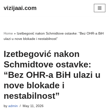
vizijaai.com
Skip
to
content
Home
»
Izetbegović nakon Schmidtove ostavke: “Bez OHR-a BiH
ulazi u nove blokade i nestabilnost”
Izetbegović nakon
Schmidtove ostavke:
“Bez OHR-a BiH ulazi u
nove blokade i
nestabilnost”
by
admin
May 11, 2026