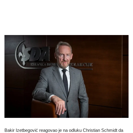
Bakir Izetbegović reagovao je na odluku Christian Schmidt da