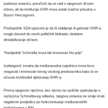
podnese ostavku, poručivši da se radi o njegovom ličnom
izboru, ali da institucija OHR mora ostati snažno prisutna u
Bosni i Hercegovini.
Predsjednik SDA upozorio je da bi slabljenje ili gašenje OHR-a
moglo dovesti do novih političkih blokada i dodatne
destabilizacije države.
“Nasljednik Schmidta mora biti imenovan što prije”
Izetbegović smatra da međunarodna zajednica mora brzo
reagovati i imenovati novog visokog predstavnika kako bi se
očuvao kontinuitet djelovanja OHR-a.
Prema njegovim riječima, bez obzira na različite spekulacije o
razlozima Schmidtovog odlaska, njegova ostavka ne smije imati
negativne posljedice po funkcionisanje međunarodnih
mehanizama u BiH.