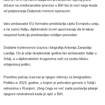
države na međunarodne procese u BiH bio bi veći nego ikada
od potpisivanja Dejtonski mirovni sporazum.
Iako ambasador EU formalno predstavlja cijelu Evropsku uniju,
a ne samo Italiju, diplomatski izvori upozoravaju da bi takav
raspored funkcija predstavljao ozbiljan presedan.
Dodatne kontroverze izaziva i biografija Antonija Zanardija
Landija. On je prije dvadesetak godina bio ambasador Italije u
Srbiji, a u diplomatskim krugovima važi za osobu blisku
srbijanskoj politici.
Posebnu pažnju izazvao je njegov intervju za beogradsku
Politiku iz 2023. godine, u kojem je pohvalno govorio o Srbiji i
odnosima s Rusijom, zbog čega se već sada postavlja pitanje
njegove neutralnosti kada je riječ o BiH.