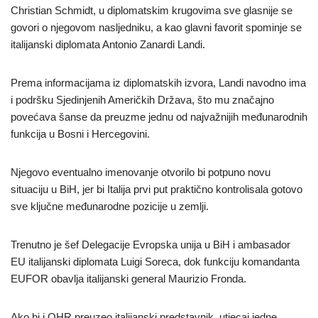
Christian Schmidt, u diplomatskim krugovima sve glasnije se
govori o njegovom nasljedniku, a kao glavni favorit spominje se
italijanski diplomata Antonio Zanardi Landi.
Prema informacijama iz diplomatskih izvora, Landi navodno ima
i podršku Sjedinjenih Američkih Država, što mu značajno
povećava šanse da preuzme jednu od najvažnijih međunarodnih
funkcija u Bosni i Hercegovini.
Njegovo eventualno imenovanje otvorilo bi potpuno novu
situaciju u BiH, jer bi Italija prvi put praktično kontrolisala gotovo
sve ključne međunarodne pozicije u zemlji.
Trenutno je šef Delegacije Evropska unija u BiH i ambasador
EU italijanski diplomata Luigi Soreca, dok funkciju komandanta
EUFOR obavlja italijanski general Maurizio Fronda.
Ako bi i OHR preuzeo italijanski predstavnik, utjecaj jedne