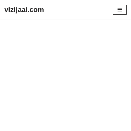
vizijaai.com
Skip
to
content