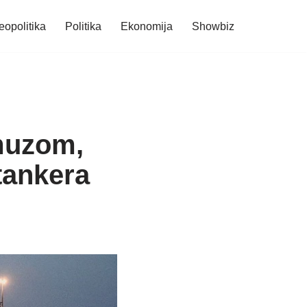
eopolitika
Politika
Ekonomija
Showbiz
muzom,
 tankera