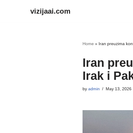
vizijaai.com
Skip
to
content
Home
»
Iran preuzima kont
Iran pre
Irak i Pa
by
admin
May 13, 2026