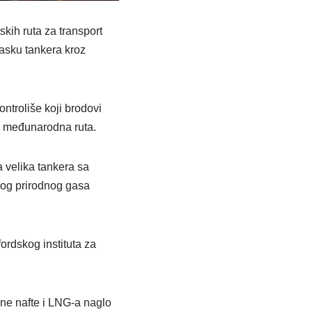
kih ruta za transport
lasku tankera kroz
ntroliše koji brodovi
na međunarodna ruta.
a velika tankera sa
nog prirodnog gasa
ordskog instituta za
ne nafte i LNG-a naglo