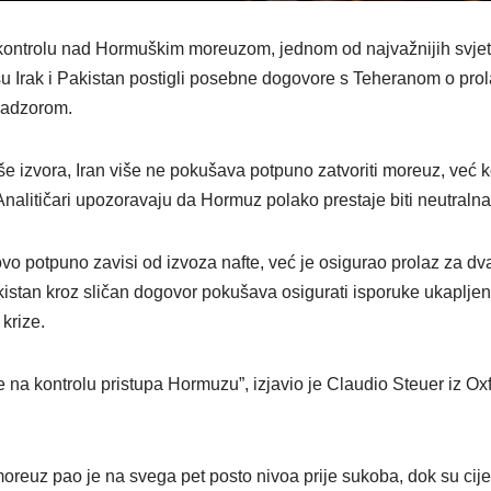
 kontrolu nad Hormuškim moreuzom, jednom od najvažnijih svjets
 su Irak i Pakistan postigli posebne dogovore s Teheranom o pro
nadzorom.
 izvora, Iran više ne pokušava potpuno zatvoriti moreuz, već ko
Analitičari upozoravaju da Hormuz polako prestaje biti neutral
ovo potpuno zavisi od izvoza nafte, već je osigurao prolaz za dv
istan kroz sličan dogovor pokušava osigurati isporuke ukaplje
krize.
e na kontrolu pristupa Hormuzu”, izjavio je Claudio Steuer iz Oxf
reuz pao je na svega pet posto nivoa prije sukoba, dok su cije