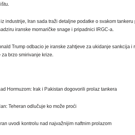
ištu.
z industrije, Iran sada traži detaljne podatke o svakom tankeru
 nadziru iranske mornaričke snage i pripadnici IRGC-a.
nald Trump odbacio je iranske zahtjeve za ukidanje sankcija i r
a brzo smirivanje krize.
nad Hormuzom: Irak i Pakistan dogovorili prolaz tankera
lan: Teheran odlučuje ko može proći
Iran uvodi kontrolu nad najvažnijim naftnim prolazom