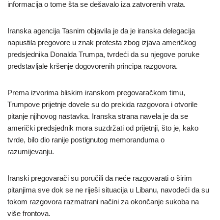
informacija o tome šta se dešavalo iza zatvorenih vrata.
Iranska agencija Tasnim objavila je da je iranska delegacija
napustila pregovore u znak protesta zbog izjava američkog
predsjednika Donalda Trumpa, tvrdeći da su njegove poruke
predstavljale kršenje dogovorenih principa razgovora.
Prema izvorima bliskim iranskom pregovaračkom timu,
Trumpove prijetnje dovele su do prekida razgovora i otvorile
pitanje njihovog nastavka. Iranska strana navela je da se
američki predsjednik mora suzdržati od prijetnji, što je, kako
tvrde, bilo dio ranije postignutog memoranduma o
razumijevanju.
Iranski pregovarači su poručili da neće razgovarati o širim
pitanjima sve dok se ne riješi situacija u Libanu, navodeći da su
tokom razgovora razmatrani načini za okončanje sukoba na
više frontova.