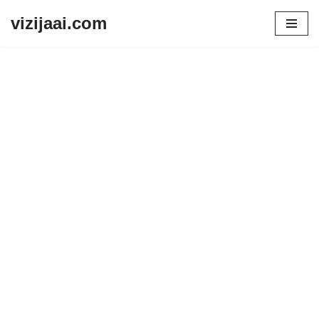
vizijaai.com
Skip
to
content