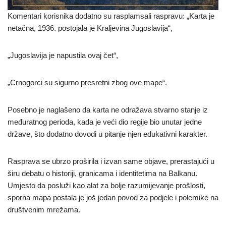
Komentari korisnika dodatno su rasplamsali raspravu: „Karta je
netačna, 1936. postojala je Kraljevina Jugoslavija“,
„Jugoslavija je napustila ovaj čet“,
„Crnogorci su sigurno presretni zbog ove mape“.
Posebno je naglašeno da karta ne odražava stvarno stanje iz
međuratnog perioda, kada je veći dio regije bio unutar jedne
države, što dodatno dovodi u pitanje njen edukativni karakter.
Rasprava se ubrzo proširila i izvan same objave, prerastajući u
širu debatu o historiji, granicama i identitetima na Balkanu.
Umjesto da posluži kao alat za bolje razumijevanje prošlosti,
sporna mapa postala je još jedan povod za podjele i polemike na
društvenim mrežama.