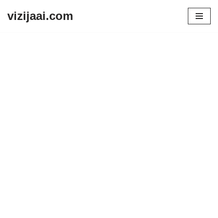
vizijaai.com
Skip
to
content