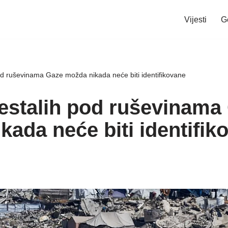
Vijesti
G
pod ruševinama Gaze možda nikada neće biti identifikovane
nestalih pod ruševinama
kada neće biti identifik