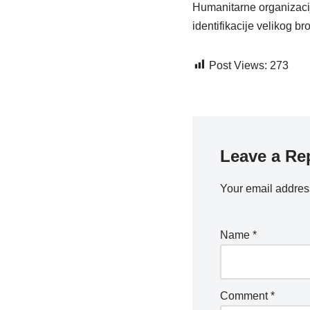
Humanitarne organizacij
identifikacije velikog b
Post Views:
273
Leave a Re
Your email address
Name
*
Comment
*