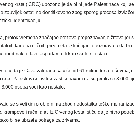
enog krsta (ICRC) upozorio je da bi hiljade Palestinaca koji se
 zauvijek ostati neidentifikovane zbog sporog procesa izvlačen
zičku identifikaciju.
 protok vremena značajno otežava prepoznavanje žrtava jer se
entalnih kartona i ličnih predmeta. Stručnjaci upozoravaju da bi 
 u poodmakloj fazi raspadanja ili kao skeletni ostaci.
njuju da je Gaza zatrpana sa više od 61 milion tona ruševina, dok
ata. Palestinska civilna zaštita navodi da se približno 8.000 tije
d 3.000 osoba vodi kao nestalo.
aju se s velikim problemima zbog nedostatka teške mehanizaci
e, krampove i ručni alat. Iz Crvenog krsta ističu da je hitno pot
ako bi se ubrzala potraga za žrtvama.