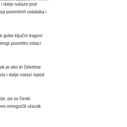
 i dalje nalaze pod
ja posmrtnih ostataka i
 gube ključni tragovi
mnogi posmrtni ostaci
 je oko tri četvrtine
la i dalje nalazi ispod
je, pa su često
rebno omogućiti ulazak