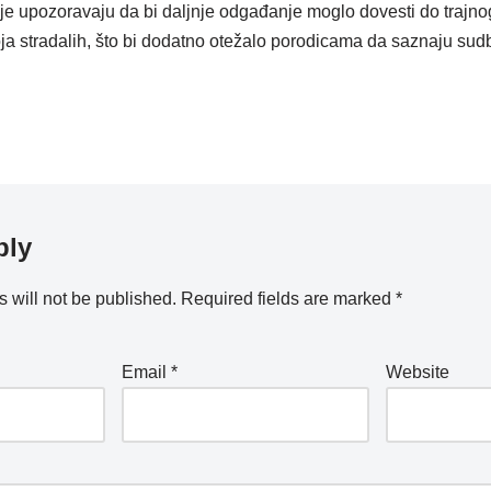
e upozoravaju da bi daljnje odgađanje moglo dovesti do trajn
roja stradalih, što bi dodatno otežalo porodicama da saznaju sudbi
ply
 will not be published.
Required fields are marked
*
Email
*
Website