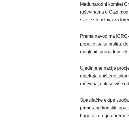
Međunarodni komitet Crv
ruševinama u Gazi mogle
sve težih uslova za foren
Prema navodima ICRC-a,
poput otisaka prstiju, d
mogli biti pronađeni tek
Ujedinjene nacije procje
objekata uništeno tokom r
ruševina, dok se više o
Spasilačke ekipe suočav
primorane koristiti lopat
bagera i druge opreme k