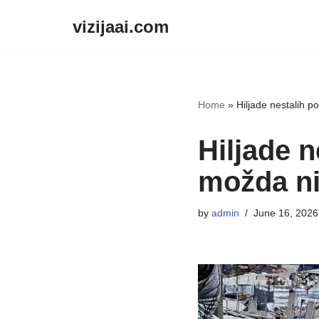
vizijaai.com
Skip
to
content
Home
»
Hiljade nestalih 
Hiljade 
možda ni
by
admin
June 16, 2026