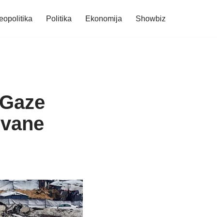
eopolitika
Politika
Ekonomija
Showbiz
 Gaze
ovane