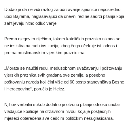
Dodao je da ne vidi razlog za održavanje sjednice neposredno
uoči Bajrama, naglašavajući da dnevni red ne sadrži pitanja koja
zahtijevaju hitno odlučivanje.
Prema njegovim riječima, tokom katoličkih praznika nikada se
ne insistira na radu institucija, zbog čega očekuje isti odnos i
prema muslimanskim vjerskim praznicima.
„Morate se naučiti redu, međusobnom uvažavanju i poštovanju
vjerskih praznika svih građana ove zemlje, a posebno
poštovanju naroda koji čini više od 60 posto stanovništva Bosne
i Hercegovine“, poručio je Helez.
Njihov verbalni sukob dodatno je otvorio pitanje odnosa unutar
vladajuće koalicije na državnom nivou, koja je posljednjih
mjeseci opterećena sve češćim političkim nesuglasicama.