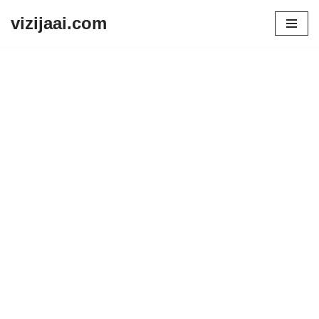
vizijaai.com
Skip
to
content