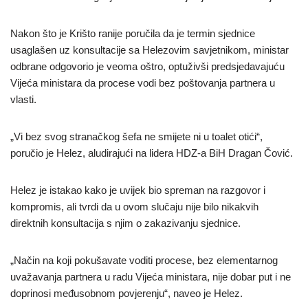
Nakon što je Krišto ranije poručila da je termin sjednice
usaglašen uz konsultacije sa Helezovim savjetnikom, ministar
odbrane odgovorio je veoma oštro, optuživši predsjedavajuću
Vijeća ministara da procese vodi bez poštovanja partnera u
vlasti.
„Vi bez svog stranačkog šefa ne smijete ni u toalet otići“,
poručio je Helez, aludirajući na lidera HDZ-a BiH Dragan Čović.
Helez je istakao kako je uvijek bio spreman na razgovor i
kompromis, ali tvrdi da u ovom slučaju nije bilo nikakvih
direktnih konsultacija s njim o zakazivanju sjednice.
„Način na koji pokušavate voditi procese, bez elementarnog
uvažavanja partnera u radu Vijeća ministara, nije dobar put i ne
doprinosi međusobnom povjerenju“, naveo je Helez.