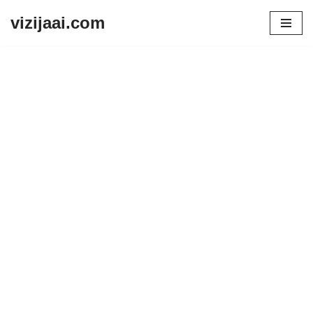
vizijaai.com
Skip
to
content