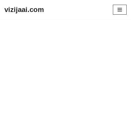
vizijaai.com
Skip
to
content