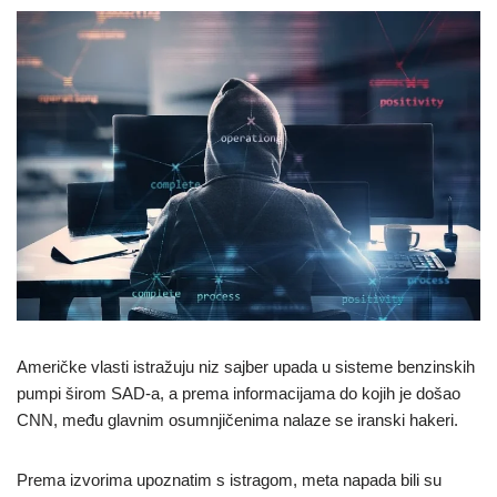
Američke vlasti istražuju niz sajber upada u sisteme benzinskih
pumpi širom SAD-a, a prema informacijama do kojih je došao
CNN, među glavnim osumnjičenima nalaze se iranski hakeri.
Prema izvorima upoznatim s istragom, meta napada bili su