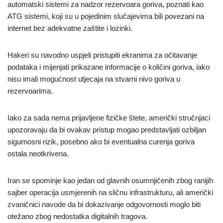
automatski sistemi za nadzor rezervoara goriva, poznati kao
ATG sistemi, koji su u pojedinim slučajevima bili povezani na
internet bez adekvatne zaštite i lozinki.
Hakeri su navodno uspjeli pristupiti ekranima za očitavanje
podataka i mijenjati prikazane informacije o količini goriva, iako
nisu imali mogućnost utjecaja na stvarni nivo goriva u
rezervoarima.
Iako za sada nema prijavljene fizičke štete, američki stručnjaci
upozoravaju da bi ovakav pristup mogao predstavljati ozbiljan
sigurnosni rizik, posebno ako bi eventualna curenja goriva
ostala neotkrivena.
Iran se spominje kao jedan od glavnih osumnjičenih zbog ranijih
sajber operacija usmjerenih na sličnu infrastrukturu, ali američki
zvaničnici navode da bi dokazivanje odgovornosti moglo biti
otežano zbog nedostatka digitalnih tragova.