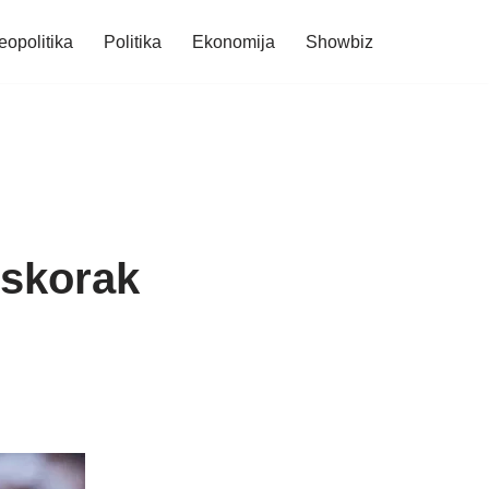
eopolitika
Politika
Ekonomija
Showbiz
iskorak