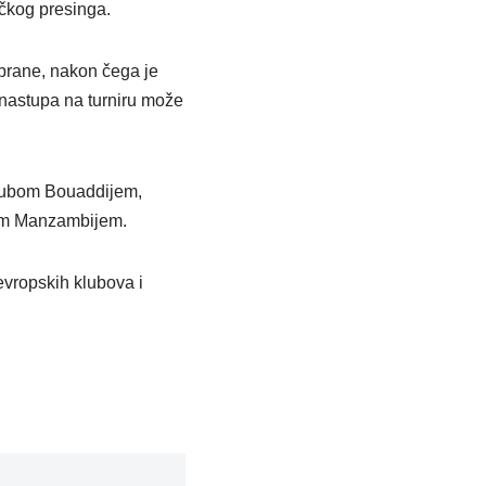
ičkog presinga.
dbrane, nakon čega je
nastupa na turniru može
youbom Bouaddijem,
om Manzambijem.
vropskih klubova i