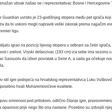
li snažan utisak našao se i reprezentativac Bosne i Hercegovine
he Guardian uvrstio je 23-godišnjeg stopera među pet igrača koji 
atra da bi uskoro mogli napraviti veliki iskorak prema najjačim e
remier ligu.
alu igrao na poziciji lijevog stopera u odbrani sa četiri igrača, 
ost i zrelost. Visoki defanzivac (193 cm) iza sebe ima sezonu u
o Sassuolu da izbori povratak u Serie A, a sada ga očekuje no
la.
v stil igre podsjeća na hrvatskog reprezentativca Luku Vuškovića
e posebno hvali Muharemovićeve kvalitete.
govu smirenost pod pritiskom, odlično čitanje igre, pravovremen
opasnost prije nego što ona nastane. Posebno su izdvojili njeg