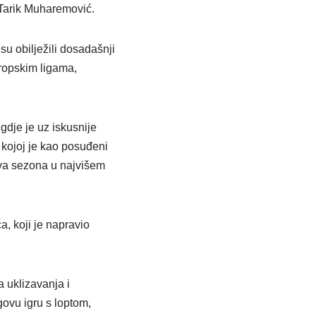
 Tarik Muharemović.
su obilježili dosadašnji
vropskim ligama,
gdje je uz iskusnije
 kojoj je kao posuđeni
va sezona u najvišem
, koji je napravio
a uklizavanja i
ovu igru s loptom,