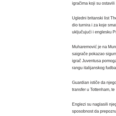
igračima koji su ostavi
Ugledni britanski list T
dio turnira i za koje sm
uključujući i englesku P
Muharemović je na Mundij
saigrače pokazao sigurn
igrač Juventusa pomoga
rangu italijanskog fudba
Guardian ističe da njego
transfer u Tottenham, t
Englezi su naglasili nje
sposobnost da prepozna 