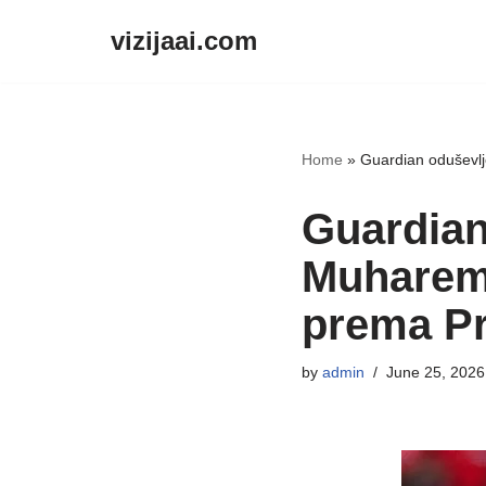
vizijaai.com
Skip
to
content
Home
»
Guardian oduševlj
Guardian
Muharemo
prema Pr
by
admin
June 25, 2026