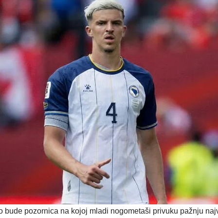
o bude pozornica na kojoj mladi nogometaši privuku pažnju naj