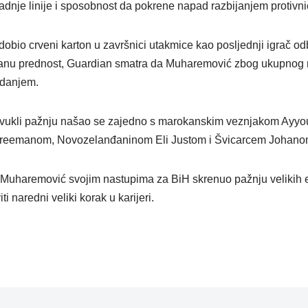
adnje linije i sposobnost da pokrene napad razbijanjem protivn
 dobio crveni karton u završnici utakmice kao posljednji igrač o
ojčanu prednost, Guardian smatra da Muharemović zbog ukupnog 
zdanjem.
u privukli pažnju našao se zajedno s marokanskim veznjakom Ay
reemanom, Novozelanđaninom Eli Justom i Švicarcem Johan
 Muharemović svojim nastupima za BiH skrenuo pažnju velikih e
 naredni veliki korak u karijeri.